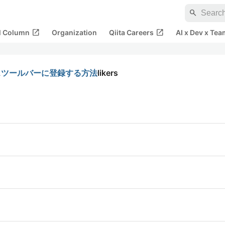
search
open_in_new
open_in_new
al Column
Organization
Qiita Careers
AI x Dev x Tea
セスツールバーに登録する方法
likers