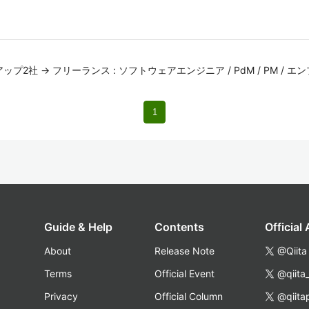
プ2社 -> フリーランス : ソフトウェアエンジニア / PdM / PM / 
1
Guide & Help
Contents
Official
About
Release Note
@Qiita
Terms
Official Event
@qiita
Privacy
Official Column
@qiita