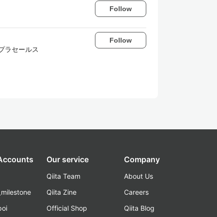
Follow
Follow
エンプラセールス
 Accounts
Our service
Company
Qiita Team
About Us
_milestone
Qiita Zine
Careers
poi
Official Shop
Qiita Blog