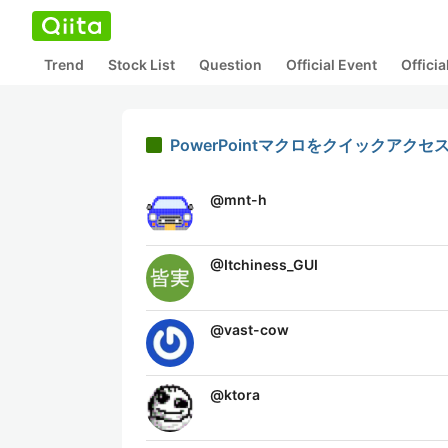
Trend
Stock List
Question
Official Event
Offici
PowerPointマクロをクイックアク
@
mnt-h
@
Itchiness_GUI
@
vast-cow
@
ktora