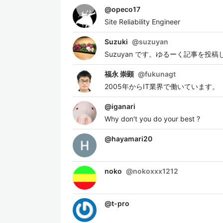
@
opeco17
Site Reliability Engineer
Suzuki
@
suzuyan
Suzuyan です。ゆるーく記事を投
福永 崇顕
@
fukunagt
2005年からIT業界で働いています。
@
iganari
Why don't you do your best ?
@
hayamari20
noko
@
nokoxxx1212
@
t-pro