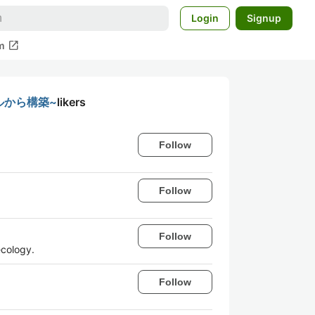
Login
Signup
open_in_new
m
イルから構築~
likers
Follow
Follow
Follow
cology.
Follow