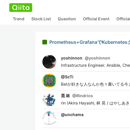
Trend
Stock List
Question
Official Event
Offici
Prometheus+GrafanaでKube
yoshinnon
@
yoshinnon
Infrastructure Engineer. Ansible, 
@
ScTi
Batが好きな人なんか色々書いてる
晃 林
@
Rindrics
rin (Akira Hayashi, 林 晃 / はやしあきら i
@
unchama