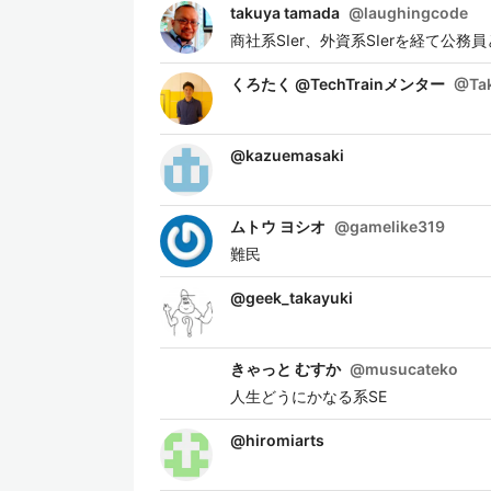
takuya tamada
@
laughingcode
商社系SIer、外資系SIerを経て公務員
くろたく @TechTrainメンター
@
Ta
@
kazuemasaki
ムトウ ヨシオ
@
gamelike319
難民
@
geek_takayuki
きゃっと むすか
@
musucateko
人生どうにかなる系SE
@
hiromiarts