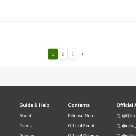
navigate_next
1
2
3
Guide & Help
Contents
Official
About
Release Note
@Qiita
Terms
Official Event
@qiita
Privacy
Official Column
@qiita