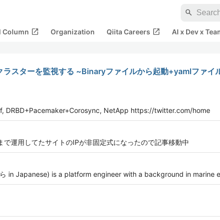
search
open_in_new
open_in_new
al Column
Organization
Qiita Careers
AI x Dev x Tea
rnetesクラスターを監視する ~Binaryファイルから起動+yamlファ
Chef, DRBD+Pacemaker+Corosync, NetApp https://twitter.com/home
今まで運用してたサイトのIPが非固定式になったので記事移動中
n Japanese) is a platform engineer with a background in marine e