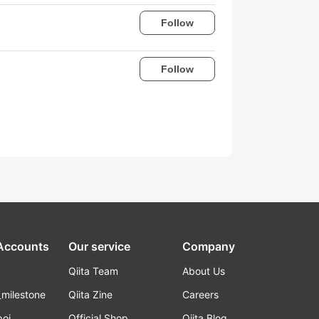
Follow
Follow
 Accounts
Our service
Company
Qiita Team
About Us
_milestone
Qiita Zine
Careers
poi
Official Shop
Qiita Blog