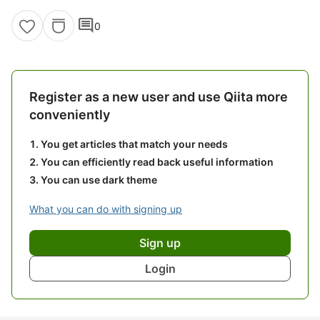
comment
0
Register as a new user and use Qiita more
conveniently
You get articles that match your needs
You can efficiently read back useful information
You can use dark theme
What you can do with signing up
Sign up
Login