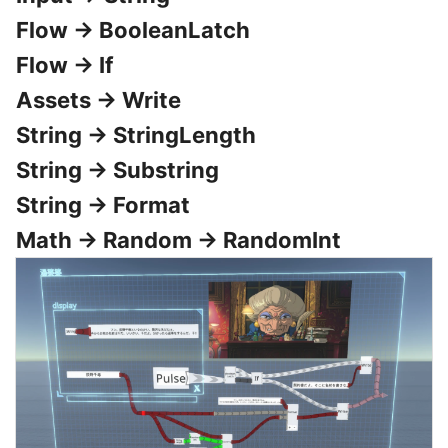
Flow -> BooleanLatch
Flow -> If
Assets -> Write
String -> StringLength
String -> Substring
String -> Format
Math -> Random -> RandomInt