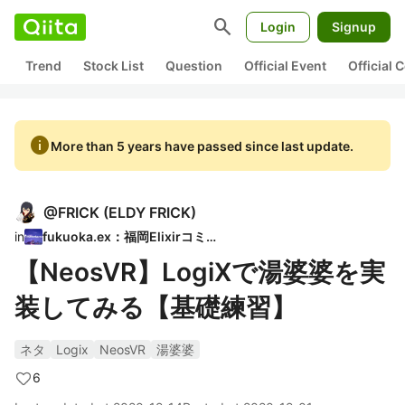
search
Login
Signup
Trend
Stock List
Question
Official Event
Official
info
More than 5 years have passed since last update.
@
FRICK
(
ELDY FRICK
)
in
fukuoka.ex：福岡Elixirコミュ
【NeosVR】LogiXで湯婆婆を実
装してみる【基礎練習】
ネタ
Logix
NeosVR
湯婆婆
6