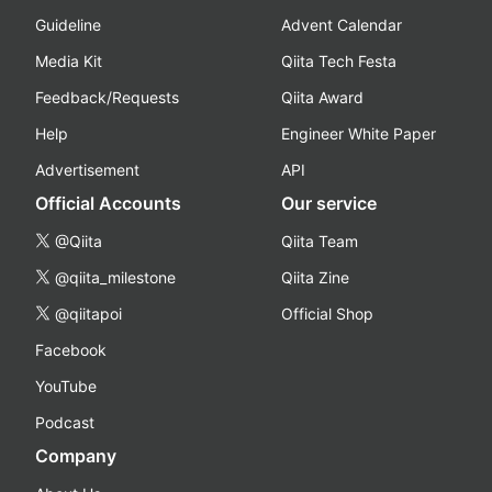
Guideline
Advent Calendar
Media Kit
Qiita Tech Festa
Feedback/Requests
Qiita Award
Help
Engineer White Paper
Advertisement
API
Official Accounts
Our service
@Qiita
Qiita Team
@qiita_milestone
Qiita Zine
@qiitapoi
Official Shop
Facebook
YouTube
Podcast
Company