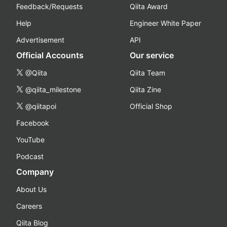
Feedback/Requests
Qiita Award
Help
Engineer White Paper
Advertisement
API
Official Accounts
Our service
@Qiita
Qiita Team
@qiita_milestone
Qiita Zine
@qiitapoi
Official Shop
Facebook
YouTube
Podcast
Company
About Us
Careers
Qiita Blog