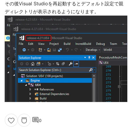
その後Visual Studioを再起動するとデフォルト設定で親
ディレクトリが表示されるようになります。
comment
0