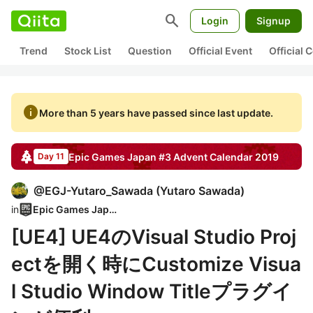
search
Login
Signup
Trend
Stock List
Question
Official Event
Official
info
More than 5 years have passed since last update.
Epic Games Japan #3
Advent Calendar
2019
Day 11
@
EGJ-Yutaro_Sawada
(
Yutaro Sawada
)
in
Epic Games Japan
[UE4] UE4のVisual Studio Proj
ectを開く時にCustomize Visua
l Studio Window Titleプラグイ