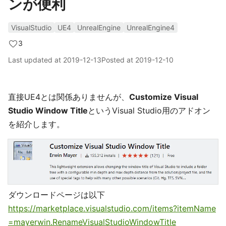
ンが便利
VisualStudio
UE4
UnrealEngine
UnrealEngine4
3
Last updated at
2019-12-13
Posted at
2019-12-10
直接UE4とは関係ありませんが、
Customize Visual
Studio Window Title
というVisual Studio用のアドオン
を紹介します。
ダウンロードページは以下
https://marketplace.visualstudio.com/items?itemName
=mayerwin.RenameVisualStudioWindowTitle