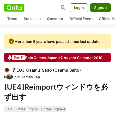
search
Login
Signup
Trend
Stock List
Question
Official Event
Official
info
More than 5 years have passed since last update.
Epic Games Japan #2
Advent Calendar
2019
Day 11
@
EGJ-Osamu_Saito
(
Osamu Saito
)
in
Epic Games Japan
[UE4]Reimportウィンドウを必
ず出す
UE4
UnrealEngine
UnrealEngine4