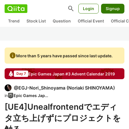
search
Login
Signup
Trend
Stock List
Question
Official Event
Official
info
More than 5 years have passed since last update.
Epic Games Japan #3
Advent Calendar
2019
Day 7
@
EGJ-Nori_Shinoyama
(
Noriaki SHINOYAMA
)
in
Epic Games Japan
[UE4]Unealfrontendでエディ
タ立ち上げずにプロジェクトを