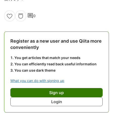
comment
0
Register as a new user and use Qiita more
conveniently
You get articles that match your needs
You can efficiently read back useful information
You can use dark theme
What you can do with signing up
Sign up
Login