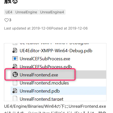
触る
UE4
UnrealEngine
UnrealEngine4
3
Last updated at
2019-12-06
Posted at
2019-12-06
UE4/Engine/Binaries/Win64の下にUnrealFrontend.exe