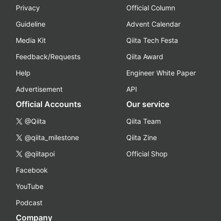
Privacy
Official Column
Guideline
Advent Calendar
Media Kit
Qiita Tech Festa
Feedback/Requests
Qiita Award
Help
Engineer White Paper
Advertisement
API
Official Accounts
Our service
@Qiita
Qiita Team
@qiita_milestone
Qiita Zine
@qiitapoi
Official Shop
Facebook
YouTube
Podcast
Company