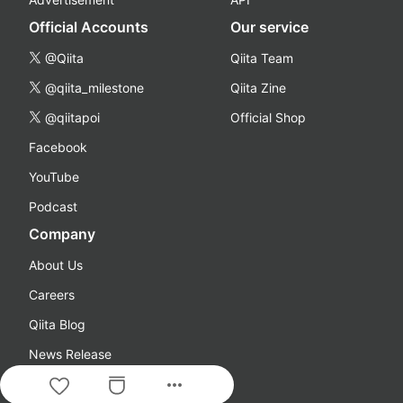
Official Accounts
Our service
@Qiita
Qiita Team
@qiita_milestone
Qiita Zine
@qiitapoi
Official Shop
Facebook
YouTube
Podcast
Company
About Us
Careers
Qiita Blog
News Release
more_horiz