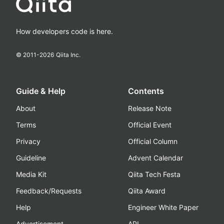
How developers code is here.
© 2011-
2026
Qiita Inc.
Guide & Help
Contents
About
Release Note
Terms
Official Event
Privacy
Official Column
Guideline
Advent Calendar
Media Kit
Qiita Tech Festa
Feedback/Requests
Qiita Award
Help
Engineer White Paper
Advertisement
API