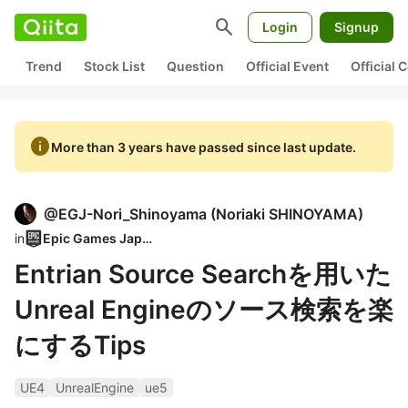
search
Login
Signup
Trend
Stock List
Question
Official Event
Official
info
More than 3 years have passed since last update.
@
EGJ-Nori_Shinoyama
(
Noriaki SHINOYAMA
)
in
Epic Games Japan
Entrian Source Searchを用いた
Unreal Engineのソース検索を楽
にするTips
UE4
UnrealEngine
ue5