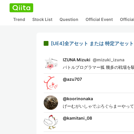
Trend
Stock List
Question
Official Event
Offici
[UE4]全アセット または 特定アセット
IZUNA Mizuki
@
mizuki_izuna
バトルプログラマー狐 幾多の戦場を
@
azu707
@
koorinonaka
げーむがいしゃでぷろぐらまーやって
@
kamitani_08