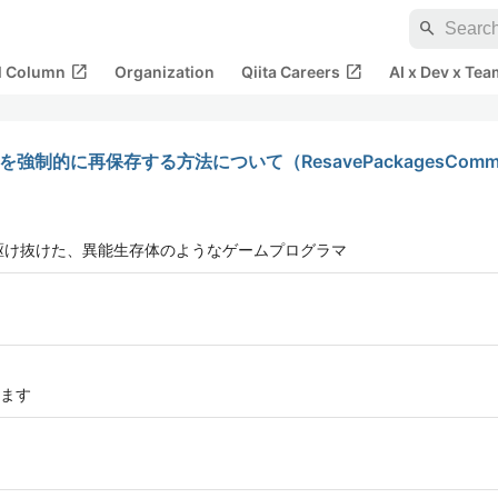
search
open_in_new
open_in_new
al Column
Organization
Qiita Careers
AI x Dev x Tea
を強制的に再保存する方法について（ResavePackagesComm
駆け抜けた、異能生存体のようなゲームプログラマ
ます