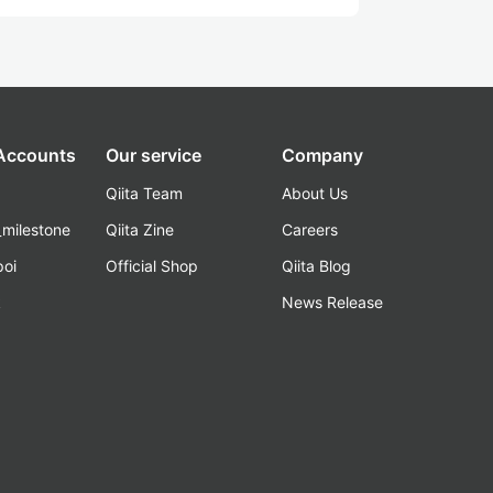
 Accounts
Our service
Company
Qiita Team
About Us
_milestone
Qiita Zine
Careers
poi
Official Shop
Qiita Blog
k
News Release