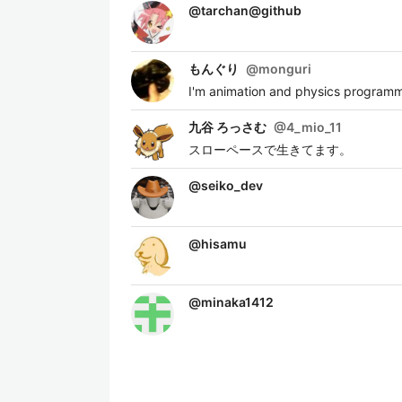
@
tarchan@github
もんぐり
@
monguri
I'm animation and physics
九谷 ろっさむ
@
4_mio_11
スローペースで生きてます。
@
seiko_dev
@
hisamu
@
minaka1412