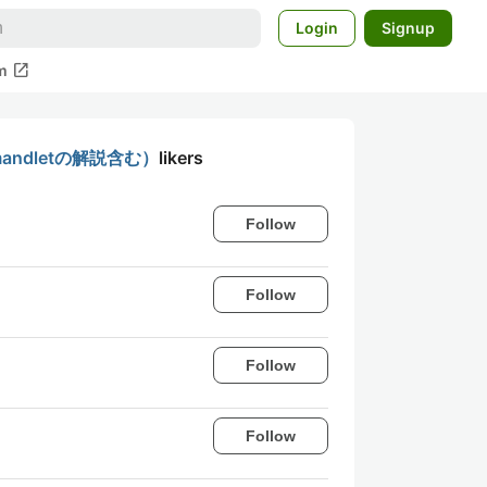
Login
Signup
open_in_new
m
andletの解説含む）
likers
Follow
Follow
Follow
Follow