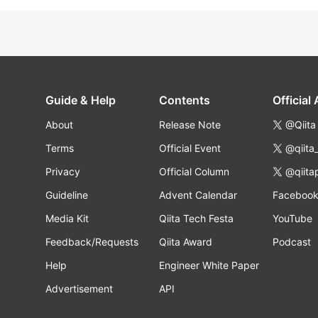
Guide & Help
Contents
Official
About
Release Note
@Qiita
Terms
Official Event
@qiita
Privacy
Official Column
@qiita
Guideline
Advent Calendar
Faceboo
Media Kit
Qiita Tech Festa
YouTube
Feedback/Requests
Qiita Award
Podcast
Help
Engineer White Paper
Advertisement
API