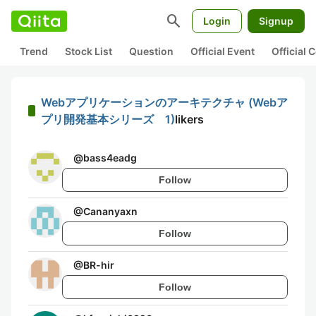
search
Login
Signup
Trend
Stock List
Question
Official Event
Official
Webアプリケーションのアーキテクチャ (Webア
プリ開発基本シリーズ 1)
likers
@
bass4eadg
Follow
@
Cananyaxn
Follow
@
BR-hir
Follow