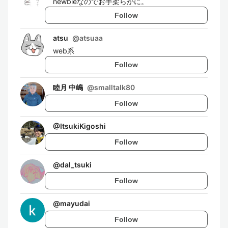
newbieなのでお手柔らかに。
Follow
atsu
@
atsuaa
web系
Follow
睦月 中嶋
@
smalltalk80
Follow
@
ItsukiKigoshi
Follow
@
dal_tsuki
Follow
@
mayudai
Follow