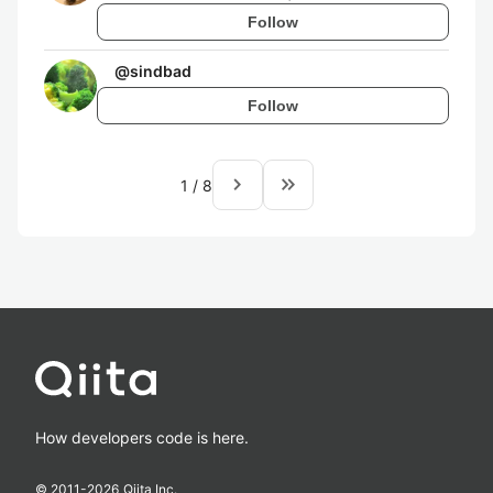
Follow
@
sindbad
Follow
navigate_next
keyboard_double_arrow_right
1
/
8
How developers code is here.
© 2011-
2026
Qiita Inc.