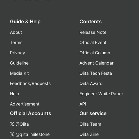
Guide & Help
Contents
About
Release Note
Terms
Official Event
Privacy
Official Column
Guideline
Advent Calendar
Media Kit
Qiita Tech Festa
Feedback/Requests
Qiita Award
Help
Engineer White Paper
Advertisement
API
Official Accounts
Our service
@Qiita
Qiita Team
@qiita_milestone
Qiita Zine