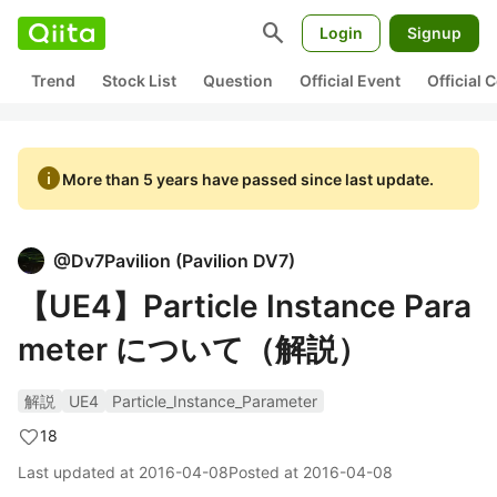
search
Login
Signup
Trend
Stock List
Question
Official Event
Official
info
More than 5 years have passed since last update.
@
Dv7Pavilion
(
Pavilion DV7
)
【UE4】Particle Instance Para
meter について（解説）
解説
UE4
Particle_Instance_Parameter
18
Last updated at
2016-04-08
Posted at
2016-04-08