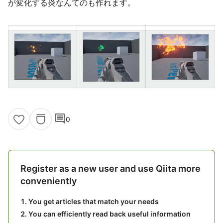
が変化する炎なんてのも作れます。
comment
0
Register as a new user and use Qiita more
conveniently
You get articles that match your needs
You can efficiently read back useful information