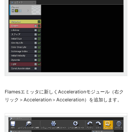
Flamesエミッタに新しくAccelerationモジュール（右ク
リック＞Acceleration＞Acceleration）を追加します。