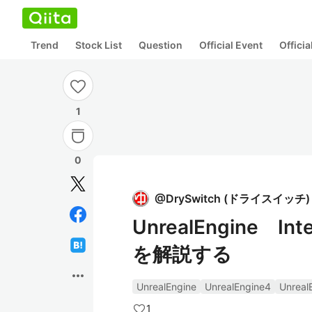
Trend
Stock List
Question
Official Event
Offici
1
0
@
DrySwitch
(
ドライスイッチ
)
UnrealEngine In
を解説する
more_horiz
UnrealEngine
UnrealEngine4
Unreal
1