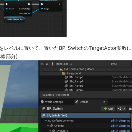
rをレベルに置いて、置いたBP_SwitchのTargetActor変数に
赤線部分)