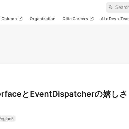
search
open_in_new
open_in_new
al Column
Organization
Qiita Careers
AI x Dev x Tea
terfaceとEventDispatcherの嬉しさ
Engine5