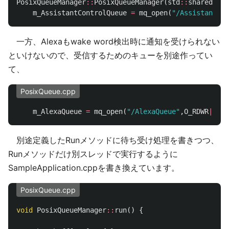
PosixQueueManager
::
PosixQueueManager
(
std
::
shared_ptr
m_AssistantControlQueue
=
mq_open
(
"/AssistantsCo
一方、Alexaもwake word検出時に通知を受けられない
といけないので、受信するためのキューを別途作ってい
て、
PosixQueue.cpp
m_AlexaQueue
=
mq_open
(
"/AlexaQueue"
,
O_RDWR
|
O_C
別途定義したRunメソッドに待ち受け処理を書きつつ、
Runメソッドだけ別スレッドで実行するように
SampleApplication.cppを書き換えています。
PosixQueue.cpp
void
PosixQueueManager
::
run
()
{