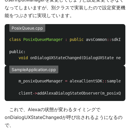
なってしまいますが、別クラスで実装したので設定変更機
能をつぶさずに実現しています。
PosixQueue.cpp
class
PosixQueueManager
:
public
avsCommon
::
sdkInter
public:
void
onDialogUXStateChanged
(
DialogUXState
newSta
SampleApplication.cpp
m_posixQueueManager
=
alexaClientSDK
::
sampleApp
:
client
->
addAlexaDialogStateObserver
(
m_posixQueue
これで、Alexaの状態が変わるタイミングで
onDialogUXStateChangedが呼び出されるようになるの
で、