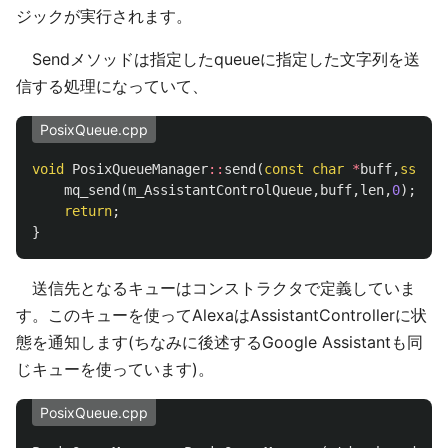
ジックが実行されます。
Sendメソッドは指定したqueueに指定した文字列を送
信する処理になっていて、
PosixQueue.cpp
void
PosixQueueManager
::
send
(
const
char
*
buff
,
ssize_
mq_send
(
m_AssistantControlQueue
,
buff
,
len
,
0
);
return
;
}
送信先となるキューはコンストラクタで定義していま
す。このキューを使ってAlexaはAssistantControllerに状
態を通知します(ちなみに後述するGoogle Assistantも同
じキューを使っています)。
PosixQueue.cpp