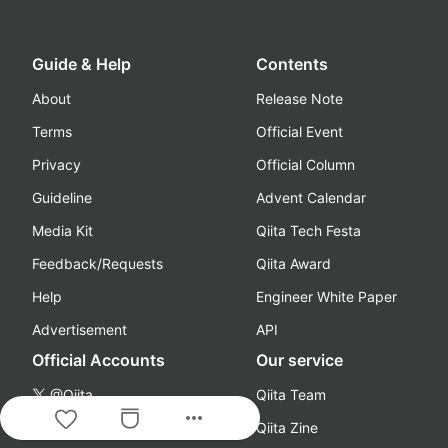
Guide & Help
Contents
About
Release Note
Terms
Official Event
Privacy
Official Column
Guideline
Advent Calendar
Media Kit
Qiita Tech Festa
Feedback/Requests
Qiita Award
Help
Engineer White Paper
Advertisement
API
Official Accounts
Our service
@Qiita
Qiita Team
more_horiz
@qiita_milestone
Qiita Zine