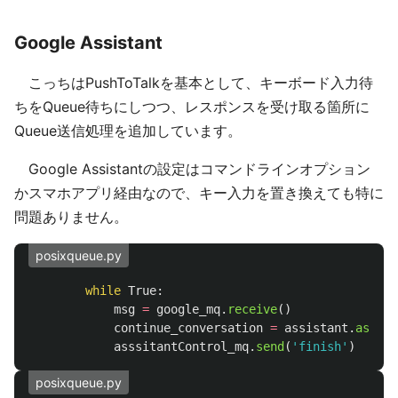
Google Assistant
こっちはPushToTalkを基本として、キーボード入力待
ちをQueue待ちにしつつ、レスポンスを受け取る箇所に
Queue送信処理を追加しています。
Google Assistantの設定はコマンドラインオプション
かスマホアプリ経由なので、キー入力を置き換えても特に
問題ありません。
posixqueue.py
while
True
:
msg
=
google_mq
.
receive
()
continue_conversation
=
assistant
.
assist
asssitantControl_mq
.
send
(
'
finish
'
)
posixqueue.py