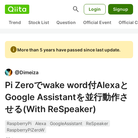
search
Login
Signup
Trend
Stock List
Question
Official Event
Official
info
More than 5 years have passed since last update.
@
Dimeiza
Pi Zeroでwake word付Alexaと
Google Assistantを並行動作さ
せる(With ReSpeaker)
RaspberryPi
Alexa
GoogleAssistant
ReSpeaker
RaspberryPiZeroW