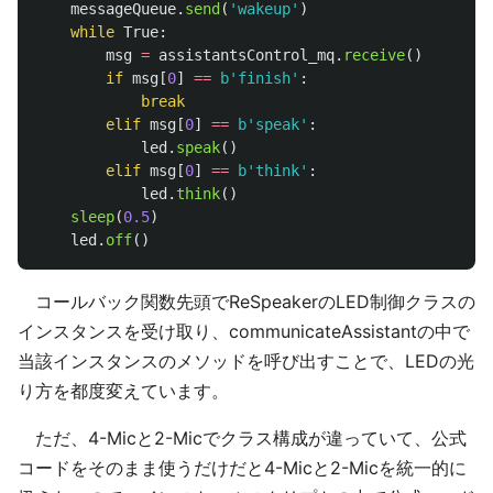
messageQueue
.
send
(
'
wakeup
'
)
while
True
:
msg
=
assistantsControl_mq
.
receive
()
if
msg
[
0
]
==
b
'
finish
'
:
break
elif
msg
[
0
]
==
b
'
speak
'
:
led
.
speak
()
elif
msg
[
0
]
==
b
'
think
'
:
led
.
think
()
sleep
(
0.5
)
led
.
off
()
コールバック関数先頭でReSpeakerのLED制御クラスの
インスタンスを受け取り、communicateAssistantの中で
当該インスタンスのメソッドを呼び出すことで、LEDの光
り方を都度変えています。
ただ、4-Micと2-Micでクラス構成が違っていて、公式
コードをそのまま使うだけだと4-Micと2-Micを統一的に