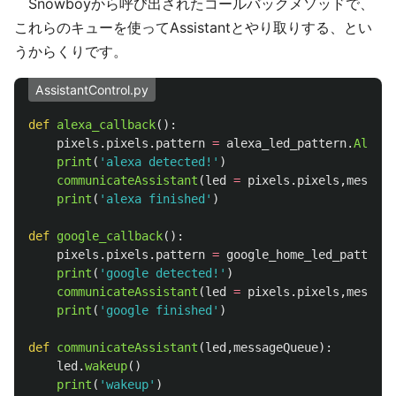
Snowboyから呼び出されたコールバックメソッドで、
これらのキューを使ってAssistantとやり取りする、とい
うからくりです。
AssistantControl.py
def
alexa_callback
():
pixels
.
pixels
.
pattern
=
alexa_led_pattern
.
AlexaL
print
(
'
alexa detected!
'
)
communicateAssistant
(
led
=
pixels
.
pixels
,
message
print
(
'
alexa finished
'
)
def
google_callback
():
pixels
.
pixels
.
pattern
=
google_home_led_pattern
.
print
(
'
google detected!
'
)
communicateAssistant
(
led
=
pixels
.
pixels
,
message
print
(
'
google finished
'
)
def
communicateAssistant
(
led
,
messageQueue
):
led
.
wakeup
()
print
(
'
wakeup
'
)