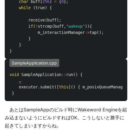
char
buff
[
256
]
=
{
0
};
while
(
true
)
{
receive
(
buff
);
if
(
!
strcmp
(
buff
,
"wakeup"
)){
m_interactionManager
->
tap
();
}
}
}
SampleApplication.cpp
void
SampleApplication
::
run
()
{
…
executor
.
submit
([
this
]()
{
m_posixQueueManager
->
}
あとはSampleAppのビルド時にWakeword Engineを組
み込まないようにビルドすればOK。こうしないと勝手に
起きてしまいますからね。