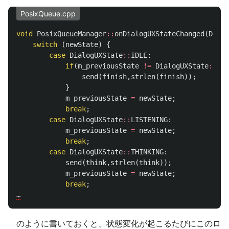
PosixQueue.cpp
void
PosixQueueManager
::
onDialogUXStateChanged
(
Dialo
switch
(
newState
)
{
case
DialogUXState
::
IDLE
:
if
(
m_previousState
!=
DialogUXState
::
IDL
send
(
finish
,
strlen
(
finish
));
}
m_previousState
=
newState
;
break
;
case
DialogUXState
::
LISTENING
:
m_previousState
=
newState
;
break
;
case
DialogUXState
::
THINKING
:
send
(
think
,
strlen
(
think
));
m_previousState
=
newState
;
break
;
…
のように書いておくと、状態変化が起こるたびにこのロ