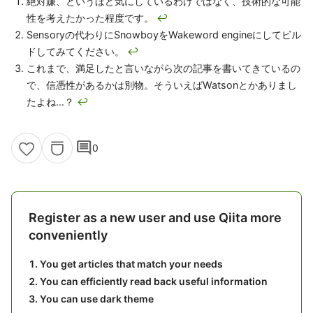
絶対嫌、というほど気にしているわけではなく、技術的な可能
性を考えたかった程度です。
↩
Sensoryの代わりにSnowboyをWakeword engineにしてビル
ドしてみてください。
↩
これまで、満足したと言いながら次の記事を書いてきているの
で、信憑性があるかは別物。そういえばWatsonとかありまし
たよね…？
↩
comment
0
Register as a new user and use Qiita more
conveniently
You get articles that match your needs
You can efficiently read back useful information
You can use dark theme