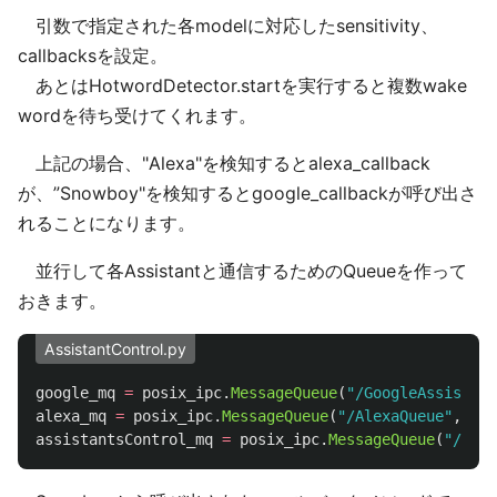
引数で指定された各modelに対応したsensitivity、
callbacksを設定。
あとはHotwordDetector.startを実行すると複数wake
wordを待ち受けてくれます。
上記の場合、"Alexa"を検知するとalexa_callback
が、”Snowboy"を検知するとgoogle_callbackが呼び出さ
れることになります。
並行して各Assistantと通信するためのQueueを作って
おきます。
AssistantControl.py
google_mq
=
posix_ipc
.
MessageQueue
(
"
/GoogleAssistant
alexa_mq
=
posix_ipc
.
MessageQueue
(
"
/AlexaQueue
"
,
pos
assistantsControl_mq
=
posix_ipc
.
MessageQueue
(
"
/Assi