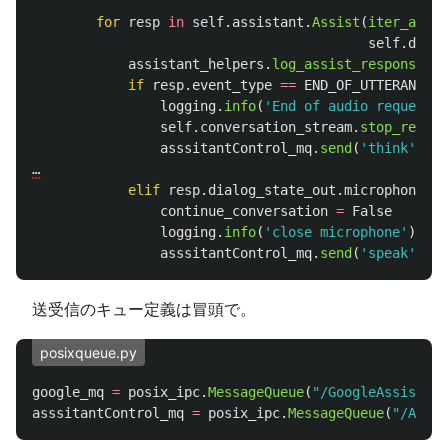
for
resp
in
self
.
assistant
.
Assist
(
iter_assis
self
.
deadl
assistant_helpers
.
log_assist_response_wi
if
resp
.
event_type
==
END_OF_UTTERANCE
:
logging
.
info
(
'
End of audio request d
self
.
conversation_stream
.
stop_record
asssitantControl_mq
.
send
(
'
think
'
)
…
elif
resp
.
dialog_state_out
.
microphone_mo
continue_conversation
=
False
logging
.
info
(
'
close microphone
'
)
asssitantControl_mq
.
send
(
'
speak
'
)
送受信のキュー定義は冒頭で。
posixqueue.py
google_mq
=
posix_ipc
.
MessageQueue
(
"
/GoogleAssistant
asssitantControl_mq
=
posix_ipc
.
MessageQueue
(
"
/Assis