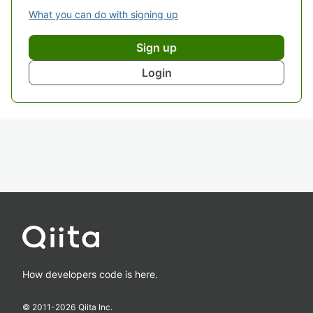
What you can do with signing up
Sign up
Login
How developers code is here.
© 2011-
2026
Qiita Inc.