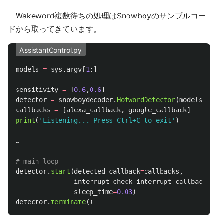
Wakeword複数待ちの処理はSnowboyのサンプルコー
ドから取ってきています。
AssistantControl.py
models
=
sys
.
argv
[
1
:]
sensitivity
=
[
0.6
,
0.6
]
detector
=
snowboydecoder
.
HotwordDetector
(
models
,
se
callbacks
=
[
alexa_callback
,
google_callback
]
print
(
'
Listening... Press Ctrl+C to exit
'
)
…
detector
.
start
(
detected_callback
=
callbacks
,
interrupt_check
=
interrupt_callback
,
sleep_time
=
0.03
)
detector
.
terminate
()