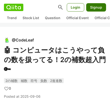
search
Login
Signup
Trend
Stock List
Question
Official Event
Official
@
CodeLeaf
🤖 コンピュータはこうやって負
の数を扱ってる！2の補数超入門
🔑
2の補数
補数
符号
負数
2進進数
0
Posted at
2025-09-06