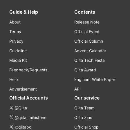
Guide & Help
Contents
About
Release Note
Terms
Official Event
Privacy
Official Column
Guideline
Advent Calendar
Media Kit
Qiita Tech Festa
Feedback/Requests
Qiita Award
Help
Engineer White Paper
Advertisement
API
Official Accounts
Our service
@Qiita
Qiita Team
@qiita_milestone
Qiita Zine
@qiitapoi
Official Shop