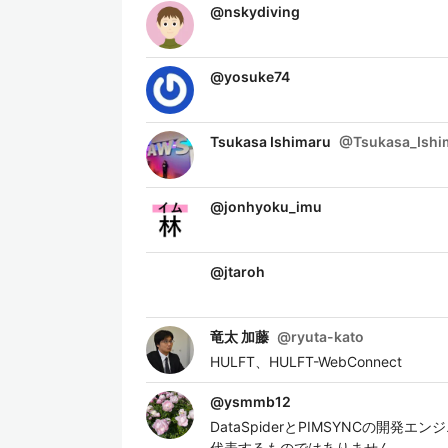
@
nskydiving
@
yosuke74
Tsukasa Ishimaru
@
Tsukasa_Ishi
@
jonhyoku_imu
@
jtaroh
竜太 加藤
@
ryuta-kato
HULFT、HULFT-WebConnect
@
ysmmb12
DataSpiderとPIMSYNCの開発エンジニ
代表するものではありません。