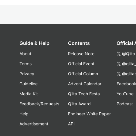
Guide & Help
Contents
Official
About
Release Note
@Qiita
Terms
Official Event
@qiita
Privacy
Official Column
@qiita
Guideline
Advent Calendar
Faceboo
Media Kit
Qiita Tech Festa
YouTube
Feedback/Requests
Qiita Award
Podcast
Help
Engineer White Paper
Advertisement
API