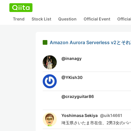
Trend
Stock List
Question
Official Event
Offici
Amazon Aurora Serverless v2とそ
@
inanagy
@
YKish30
@
crazyguitar86
Yoshimasa Sekiya
@
uik14661
埼玉県さいたま市在住、2男3女のパパ