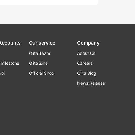
 Accounts
Our service
Company
Qiita Team
About Us
_milestone
Qiita Zine
Careers
poi
Official Shop
Qiita Blog
k
News Release