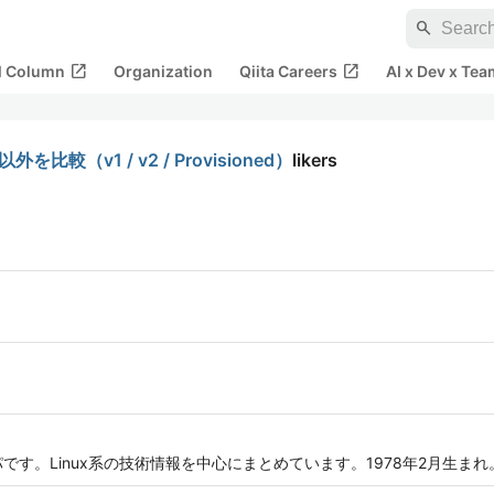
search
open_in_new
open_in_new
al Column
Organization
Qiita Careers
AI x Dev x Tea
れ以外を比較（v1 / v2 / Provisioned）
likers
です。Linux系の技術情報を中心にまとめています。1978年2月生まれ