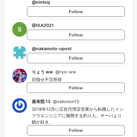
@
nintoq
Follow
@
IXA2021
Follow
@
nakamoto-upost
Follow
りょう ww
@
ryo-ww
目指せ不労所得
Follow
座布団 13
@
zabuton13
2018年12月に広告代理店営業から転職したイン
フラエンジニアに擬態する釣り人。サーバより
鯖が好き。
Follow