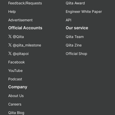
Feedback/Requests
Qiita Award
Help
Engineer White Paper
Advertisement
API
Official Accounts
Our service
@Qiita
Qiita Team
@qiita_milestone
Qiita Zine
@qiitapoi
Official Shop
Facebook
YouTube
Podcast
Company
About Us
Careers
Qiita Blog