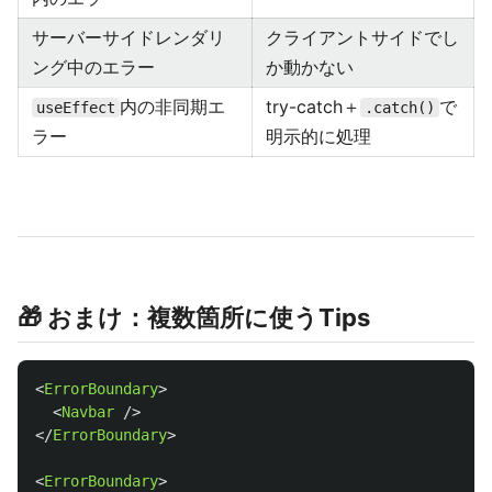
サーバーサイドレンダリ
クライアントサイドでし
ング中のエラー
か動かない
内の非同期エ
try-catch＋
で
useEffect
.catch()
ラー
明示的に処理
🎁 おまけ：複数箇所に使うTips
<
ErrorBoundary
>
<
Navbar
/>
</
ErrorBoundary
>
<
ErrorBoundary
>