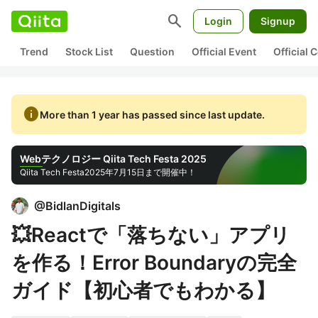
search
Login
Signup
Trend
Stock List
Question
Official Event
Official
info
More than 1 year has passed since last update.
Webテクノロジー Qiita Tech Festa 2025
Qiita Tech Festa
2025年7月15日まで開催中！
@
BidlanDigitals
💥Reactで「落ちない」アプリ
を作る！Error Boundaryの完全
ガイド【初心者でもわかる】