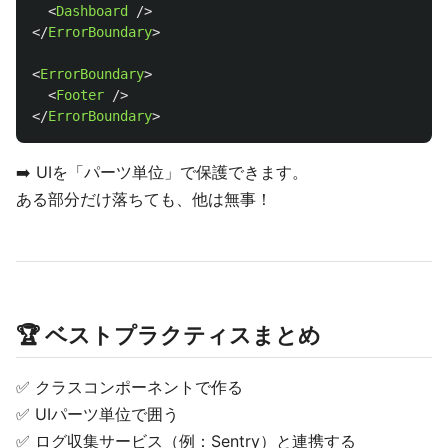
<
Dashboard
/>
</
ErrorBoundary
>
<
ErrorBoundary
>
<
Footer
/>
</
ErrorBoundary
>
➡️ UIを「パーツ単位」で保護できます。
ある部分だけ落ちても、他は無事！
🏆 ベストプラクティスまとめ
✅ クラスコンポーネントで作る
✅ UIパーツ単位で囲う
✅ ログ収集サービス（例：Sentry）と連携する