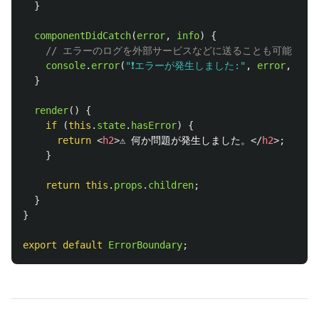
}
componentDidCatch
(
error
,
info
)
{
// エラーのログを外部サービスなどに送ることも可能
console
.
error
(
"
❗エラーが発生しました:
"
,
error
,
inf
}
render
()
{
if 
(
this
.
state
.
hasError
)
{
return
<
h2
>
⚠️ 何か問題が発生しました。
</
h2
>;
}
return
this
.
props
.
children
;
}
}
export
default
ErrorBoundary
;