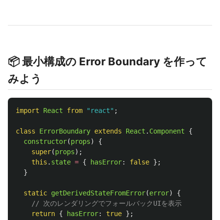
📦 最小構成の Error Boundary を作って
みよう
import
React
from
"
react
"
;
class
ErrorBoundary
extends
React
.
Component
{
constructor
(
props
)
{
super
(
props
);
this
.
state
=
{
hasError
:
false
};
}
static
getDerivedStateFromError
(
error
)
{
// 次のレンダリングでフォールバックUIを表示
return
{
hasError
:
true
};