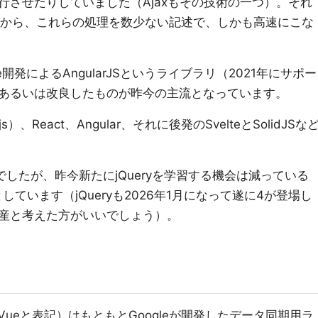
行させたりしていました（Ajaxもその技術の一つ）。それ
てから、これらの処理を数少ない記述で、しかも高速にこな
開発によるAngularJSというライブラリ（2021年にサポー
あるいは改良したものが昨今の主流となっています。
、React、Angular、それに後発のSvelteとSolidJSな
的でしたが、昨今新たにjQueryを学習する機会は減っている
しています（jQueryも2026年1月になって遂に4が登場し
産と考えた方がいいでしょう）。
下Vueと表記）はもともとGoogleが開発したデータ同期用ラ