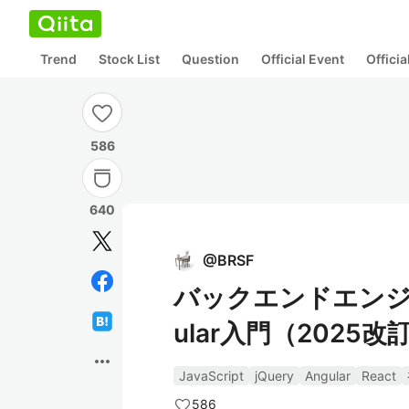
Trend
Stock List
Question
Official Event
Offici
586
640
@
BRSF
バックエンドエンジニア
ular入門（2025改
more_horiz
JavaScript
jQuery
Angular
React
586