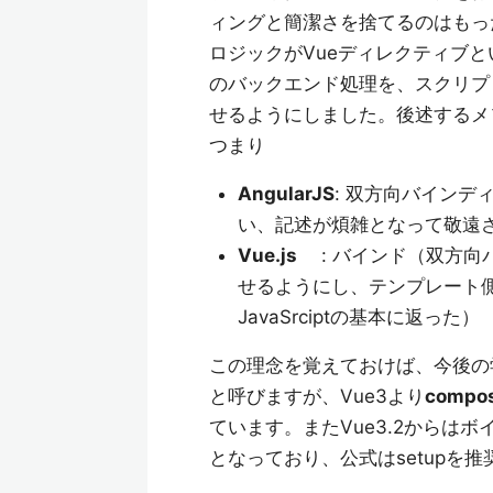
ィングと簡潔さを捨てるのはもった
ロジックがVueディレクティブと
のバックエンド処理を、スクリプ
せるようにしました。後述するメ
つまり
AngularJS
: 双方向バインデ
い、記述が煩雑となって敬遠
Vue.js
: バインド（双方向
せるようにし、テンプレート
JavaSrciptの基本に返った）
この理念を覚えておけば、今後の
と呼びますが、Vue3より
compos
ています。またVue3.2からはボ
となっており、公式はsetupを