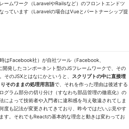
ムワーク（LaravelやRailsなど）のフロントエンドツ
っています（Laravelの場合はVueとパートナーシップ提
時はFacebook社）が自社ツール（Facebook、
ために開発したコンポーネント型のJSフレームワークで、その
。そのJSXとはなにかというと、
スクリプトの中に直接埋
くりそのままの処理用言語
で、それを作った理由は後述する
ログラム部分の切り分け（すなわち部品管理の徹底化）の
法によって技術者や入門者に違和感を与え敬遠されてしま
何度も記法が変更されてきており、昨今ではだいぶ見やす
す。それでもReactの基本的な理念と動きは変わってお