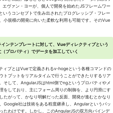
一人、エヴァン・ヨーが、個人で開発を始めたJSフレームワー
るというコンセプトで生み出されたプログレッシブ・フレー
、小規模の開発に向いた柔軟な利用も可能です。そのVue
インテンプレートに対して、Vueディレクティブという
文（プロパティ）でデータを加工していく
ティブとはVueで定義されるv-hogeという各種コマンドの
ウトプットをリアルタイムで行うことができたりするリア
して、AngularJSはhtml側でngというプロパティやメ
理をしており、主にフォーム周りの制御を、より円滑にす
したがって、かなり明解だった反面、開発が進むとかなり
Google社は技術をある程度継承し、Angularというパッ
たわけです。しかし、このAngularJSの双方向バインデ