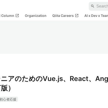
search
open_in_new
open_in_new
al Column
Organization
Qiita Careers
AI x Dev x Tea
のためのVue.js、React、An
訂版）
初心者応援