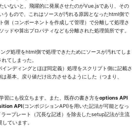
いないと、飛躍的に発展させたのがVue.jsであり、その
いうもので、これはソースが汚れる原因となったhtml側で
ト側（コンポーネントを作成して管理）で分離して処理さ
ソッドや算出プロパティなども分離された処理箇所です。
ィング処理をhtml側で処理できたためにソースが汚れてしま
されてしまった。
バインディングとほぼ同定義）処理をスクリプト側に記載
側は基本、戻り値だけ出力させるようにした（つまり、
学習にも役立ちます。また、既存の書き方を
options API
ition API
(コンポジションAPI)を用いた記法が可能となっ
イラープレート（冗長な記述）を除去したsetup記法が主流
推奨しています。