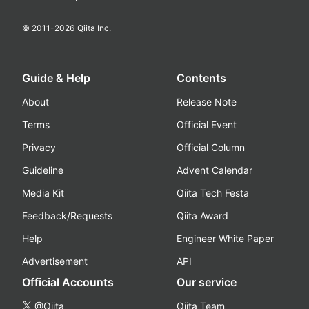
© 2011-
2026
Qiita Inc.
Guide & Help
Contents
About
Release Note
Terms
Official Event
Privacy
Official Column
Guideline
Advent Calendar
Media Kit
Qiita Tech Festa
Feedback/Requests
Qiita Award
Help
Engineer White Paper
Advertisement
API
Official Accounts
Our service
@Qiita
Qiita Team