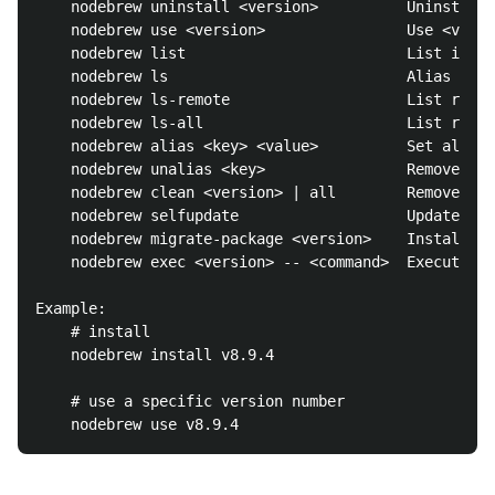
    nodebrew uninstall <version>          Uninstall 
    nodebrew use <version>                Use <versi
    nodebrew list                         List insta
    nodebrew ls                           Alias for 
    nodebrew ls-remote                    List remot
    nodebrew ls-all                       List remot
    nodebrew alias <key> <value>          Set alias

    nodebrew unalias <key>                Remove ali
    nodebrew clean <version> | all        Remove sou
    nodebrew selfupdate                   Update nod
    nodebrew migrate-package <version>    Install gl
    nodebrew exec <version> -- <command>  Execute <c
Example:

    # install

    nodebrew install v8.9.4

    # use a specific version number
