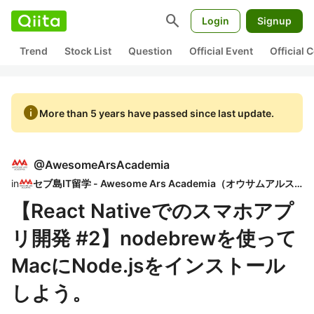
search
Login
Signup
Trend
Stock List
Question
Official Event
Official
info
More than 5 years have passed since last update.
@
AwesomeArsAcademia
in
セブ島IT留学 - Awesome Ars Academia（オウサムアルスアカデミア）
【React Nativeでのスマホアプ
リ開発 #2】nodebrewを使って
MacにNode.jsをインストール
しよう。