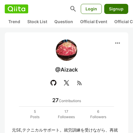
search
Login
Signup
Trend
Stock List
Question
Official Event
Official
more_horiz
@Aizack
rss_feed
27
Contributions
5
17
6
Posts
Followees
Followers
元SE,テクニカルサポート。就労訓練を受けながら、再就