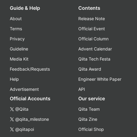
Guide & Help
Contents
About
Release Note
Terms
Official Event
Privacy
Official Column
Guideline
Advent Calendar
Media Kit
Qiita Tech Festa
Feedback/Requests
Qiita Award
Help
Engineer White Paper
Advertisement
API
Official Accounts
Our service
@Qiita
Qiita Team
@qiita_milestone
Qiita Zine
@qiitapoi
Official Shop