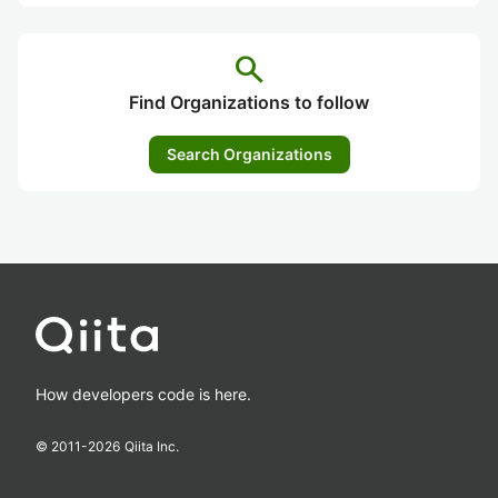
search
Find Organizations to follow
Search Organizations
How developers code is here.
© 2011-
2026
Qiita Inc.