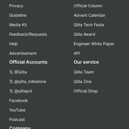
Privacy
Official Column
Guideline
Advent Calendar
Media Kit
Qiita Tech Festa
Feedback/Requests
Qiita Award
Help
Engineer White Paper
Advertisement
API
Official Accounts
Our service
@Qiita
Qiita Team
@qiita_milestone
Qiita Zine
@qiitapoi
Official Shop
Facebook
YouTube
Podcast
Company