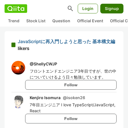
search
Login
Signup
Trend
Stock List
Question
Official Event
Official
JavaScriptに再入門しようと思った 基本構文編
likers
@
ShellyCWJP
フロントエンドエンジニア3年目ですが、世の中
についていけるよう日々勉強しています。
Follow
Kenjiro Isomura
@
isoken26
7年目エンジニア I love TypeScript/JavaScript,
React
Follow