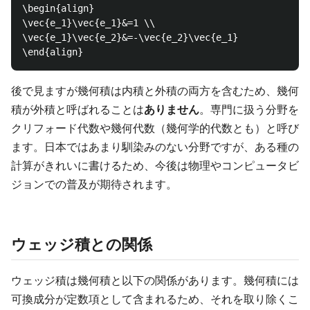
\begin{align}

\vec{e_1}\vec{e_1}&=1 \\

\vec{e_1}\vec{e_2}&=-\vec{e_2}\vec{e_1}

後で見ますが幾何積は内積と外積の両方を含むため、幾何
積が外積と呼ばれることは
ありません
。専門に扱う分野を
クリフォード代数や幾何代数（幾何学的代数とも）と呼び
ます。日本ではあまり馴染みのない分野ですが、ある種の
計算がきれいに書けるため、今後は物理やコンピュータビ
ジョンでの普及が期待されます。
ウェッジ積との関係
ウェッジ積は幾何積と以下の関係があります。幾何積には
可換成分が定数項として含まれるため、それを取り除くこ