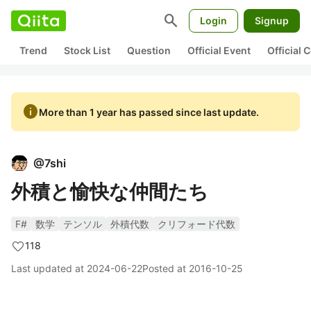
search
Login
Signup
Trend
Stock List
Question
Official Event
Official
info
More than 1 year has passed since last update.
@
7shi
外積と愉快な仲間たち
F#
数学
テンソル
外積代数
クリフォード代数
118
Last updated at
2024-06-22
Posted at
2016-10-25