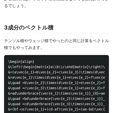
るでしょう。
3成分のベクトル積
テンソル積やウェッジ積でやったのと同じ計算をベクトル
積でもやってみます。
\begin{align}

&\left(\begin{matrix}a\\b\\c\end{matrix}\right)\time
&=(a\vec{e_1}+b\vec{e_2}+c\vec{e_3})\times(d\vec{e_1
&=a\vec{e_1}\times(d\vec{e_1}+e\vec{e_2}+f\vec{e_3})
&\quad +b\vec{e_2}\times(d\vec{e_1}+e\vec{e_2}+f\vec
&\quad +c\vec{e_3}\times(d\vec{e_1}+e\vec{e_2}+f\vec
&=ad\underbrace{\vec{e_1}\times\vec{e_1}}_{0}+ae\und
&\quad +bd\underbrace{\vec{e_2}\times\vec{e_1}}_{-\v
&\quad +cd\underbrace{\vec{e_3}\times\vec{e_1}}_{\ve
&=(bf-ce)\vec{e_1}+(cd-af)\vec{e_2}+(ae-bd)\vec{e_3}