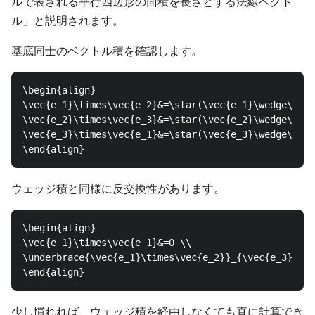
ルで表される平行四辺形の面積を長さとする法線ベクト
ル」と説明されます。
基底同士のベクトル積を確認します。
\begin{align}

\vec{e_1}\times\vec{e_2}&=\star(\vec{e_1}\wedge\vec{
\vec{e_2}\times\vec{e_3}&=\star(\vec{e_2}\wedge\vec{
\vec{e_3}\times\vec{e_1}&=\star(\vec{e_3}\wedge\vec{
ウェッジ積と同様に反交換性があります。
\begin{align}

\vec{e_1}\times\vec{e_1}&=0 \\

\underbrace{\vec{e_1}\times\vec{e_2}}_{\vec{e_3}}&=\
少し慣れれば、ウェッジ積を経由しなくても直に計算でき