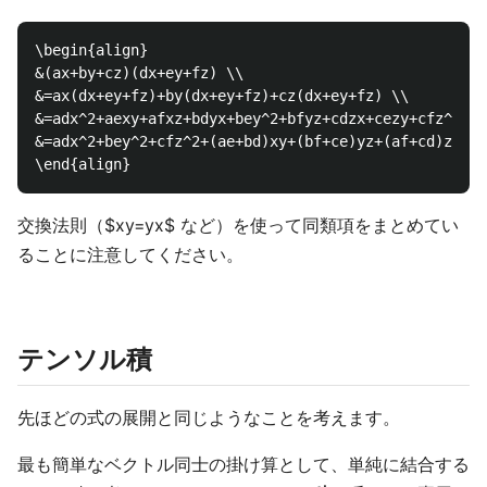
\begin{align}

&(ax+by+cz)(dx+ey+fz) \\

&=ax(dx+ey+fz)+by(dx+ey+fz)+cz(dx+ey+fz) \\

&=adx^2+aexy+afxz+bdyx+bey^2+bfyz+cdzx+cezy+cfz^2 \\

&=adx^2+bey^2+cfz^2+(ae+bd)xy+(bf+ce)yz+(af+cd)zx

交換法則（$xy=yx$ など）を使って同類項をまとめてい
ることに注意してください。
テンソル積
先ほどの式の展開と同じようなことを考えます。
最も簡単なベクトル同士の掛け算として、単純に結合する