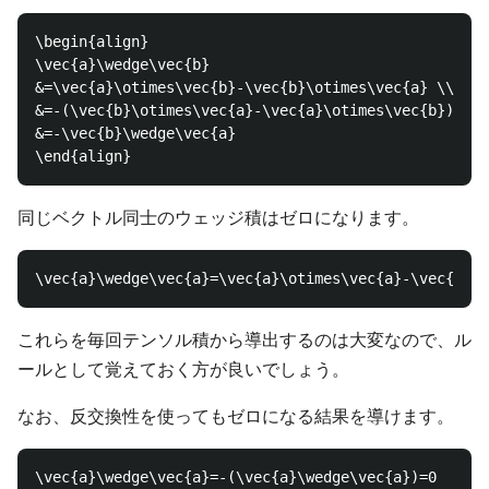
\begin{align}

\vec{a}\wedge\vec{b}

&=\vec{a}\otimes\vec{b}-\vec{b}\otimes\vec{a} \\

&=-(\vec{b}\otimes\vec{a}-\vec{a}\otimes\vec{b}) \\

&=-\vec{b}\wedge\vec{a}

同じベクトル同士のウェッジ積はゼロになります。
これらを毎回テンソル積から導出するのは大変なので、ル
ールとして覚えておく方が良いでしょう。
なお、反交換性を使ってもゼロになる結果を導けます。