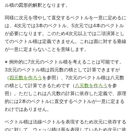
ル積の図形的解釈となります。
同様に次元を増やして直交するベクトルを一意に定めるに
は、4次元では3本のベクトル、5次元では4本のベクトル
が必要になります。このため4次元以上では二項演算とし
てのベクトル積は定義できません。これは面に対する垂線
が一意に定まらないことを意味します。
※ 例外的に7次元のベクトル積を考えることは可能です。
3次元のベクトル積は四元数の積として計算できますが
（
四元数を作ろう
を参照）、7次元のベクトル積は八元数
の積として計算できるためです（
八元数を作ろう
を参
照）。ただしこれは八元数の計算に依存した定義で、原理
的には2本のベクトルに直交するベクトルが一意に定まる
わけではありません。
ベクトル積は法線ベクトルを表現するため次元に依存する
のに対して、ウェッジ積は面を表現しているため次元に依