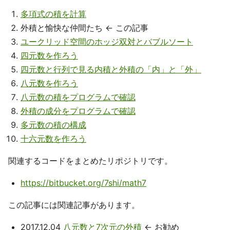
多項式の積を計算
外積と愉快な仲間たち ← この記事
ユークリッド空間のホッジ双対とバブルソート
四元数を作ろう
四元数と行列で見る内積と外積の「内」と「外」
八元数を作ろう
八元数の積をプログラムで確認
外積の成分をプログラムで確認
多元数の積の構成
十六元数を作ろう
関連するコードをまとめたリポジトリです。
https://bitbucket.org/7shi/math7
この記事には関連記事があります。
2017.12.04
八元数と7次元の外積
← お勧め