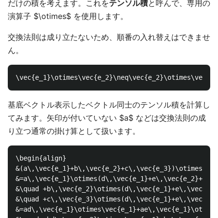
だけの積を考えます。これを
テンソル積
と呼んで、専用の
演算子 $\otimes$ を使用します。
交換法則は成り立たないため、順番の入れ替えはできませ
ん。
基底ベクトル表示したベクトル同士のテンソル積を計算し
てみます。矢印が付いていない $a$ などは交換法則の成
り立つ通常の掛け算として扱います。
\begin{align}

&(a\,\vec{e_1}+b\,\vec{e_2}+c\,\vec{e_3})\otimes(d\,
&=a\,\vec{e_1}\otimes(d\,\vec{e_1}+e\,\vec{e_2}+f\,\
&\quad +b\,\vec{e_2}\otimes(d\,\vec{e_1}+e\,\vec{e_2
&\quad +c\,\vec{e_3}\otimes(d\,\vec{e_1}+e\,\vec{e_2
&=ad\,\vec{e_1}\otimes\vec{e_1}+ae\,\vec{e_1}\otimes