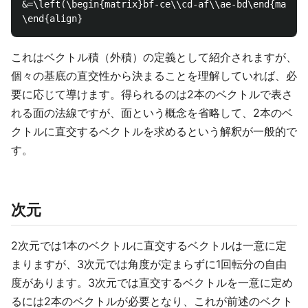
&=\left(\begin{matrix}bf-ce\\cd-af\\ae-bd\end{matrix
これはベクトル積（外積）の定義として紹介されますが、
個々の基底の直交性から決まることを理解していれば、必
要に応じて導けます。得られるのは2本のベクトルで表さ
れる面の法線ですが、面という概念を省略して、2本のベ
クトルに直交するベクトルを求めるという解釈が一般的で
す。
次元
2次元では1本のベクトルに直交するベクトルは一意に定
まりますが、3次元では角度が定まらずに1回転分の自由
度があります。3次元では直交するベクトルを一意に定め
るには2本のベクトルが必要となり、これが前述のベクト