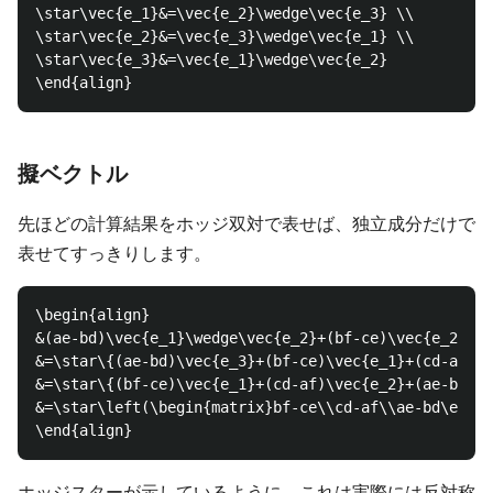
\star\vec{e_1}&=\vec{e_2}\wedge\vec{e_3} \\

\star\vec{e_2}&=\vec{e_3}\wedge\vec{e_1} \\

\star\vec{e_3}&=\vec{e_1}\wedge\vec{e_2}

擬ベクトル
先ほどの計算結果をホッジ双対で表せば、独立成分だけで
表せてすっきりします。
\begin{align}

&(ae-bd)\vec{e_1}\wedge\vec{e_2}+(bf-ce)\vec{e_2}\we
&=\star\{(ae-bd)\vec{e_3}+(bf-ce)\vec{e_1}+(cd-af)\v
&=\star\{(bf-ce)\vec{e_1}+(cd-af)\vec{e_2}+(ae-bd)\v
&=\star\left(\begin{matrix}bf-ce\\cd-af\\ae-bd\end{m
ホッジスターが示しているように、これは実際には反対称