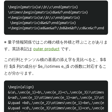
\begin{pmatrix}a\\b\\c\end{pmatrix}

\otimes\begin{pmatrix}d&e&f\end{pmatrix}

=\begin{pmatrix}a\\b\\c\end{pmatrix}

 \begin{pmatrix}d&e&f\end{pmatrix}

※ 量子情報関係ではこの種の積を外積と呼ぶことがありま
す。英語表記は
outer product
です。
この行列とテンソル積の基底の添え字を見比べると、$i$
行 $j$ 列の成分が $e_i\otimes e_j$ の係数に対応するこ
とが分かります。
\begin{align}

&(a\,\vec{e_1}+b\,\vec{e_2}+c\,\vec{e_3})\otimes(d\,
&=ad\,\vec{e_1}\otimes\vec{e_1}+ae\,\vec{e_1}\otimes
&\quad +bd\,\vec{e_2}\otimes\vec{e_1}+be\,\vec{e_2}\
&\quad +cd\,\vec{e_3}\otimes\vec{e_1}+ce\,\vec{e_3}\