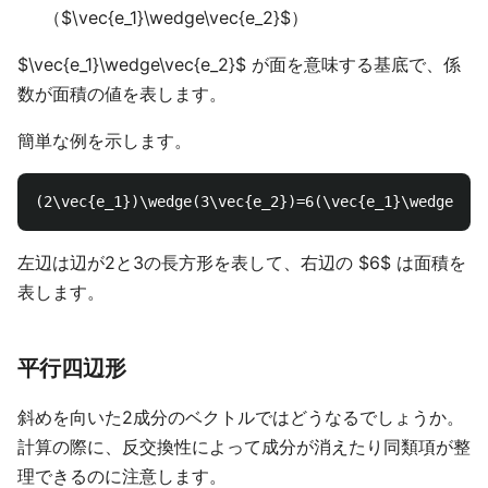
（$\vec{e_1}\wedge\vec{e_2}$）
$\vec{e_1}\wedge\vec{e_2}$ が面を意味する基底で、係
数が面積の値を表します。
簡単な例を示します。
左辺は辺が2と3の長方形を表して、右辺の $6$ は面積を
表します。
平行四辺形
斜めを向いた2成分のベクトルではどうなるでしょうか。
計算の際に、反交換性によって成分が消えたり同類項が整
理できるのに注意します。