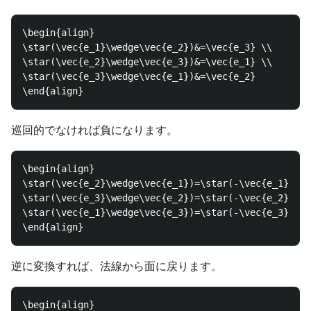
\begin{align}

\star(\vec{e_1}\wedge\vec{e_2})&=\vec{e_3} \\

\star(\vec{e_2}\wedge\vec{e_3})&=\vec{e_1} \\

\star(\vec{e_3}\wedge\vec{e_1})&=\vec{e_2}

巡回的でなければ負になります。
\begin{align}

\star(\vec{e_2}\wedge\vec{e_1})=\star(-\vec{e_1}\wed
\star(\vec{e_3}\wedge\vec{e_2})=\star(-\vec{e_2}\wed
\star(\vec{e_1}\wedge\vec{e_3})=\star(-\vec{e_3}\wed
逆に変換すれば、法線から面に戻ります。
\begin{align}
