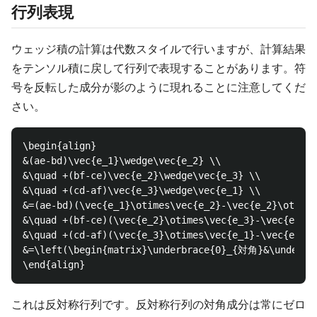
行列表現
ウェッジ積の計算は代数スタイルで行いますが、計算結果
をテンソル積に戻して行列で表現することがあります。符
号を反転した成分が影のように現れることに注意してくだ
さい。
\begin{align}

&(ae-bd)\vec{e_1}\wedge\vec{e_2} \\

&\quad +(bf-ce)\vec{e_2}\wedge\vec{e_3} \\

&\quad +(cd-af)\vec{e_3}\wedge\vec{e_1} \\

&=(ae-bd)(\vec{e_1}\otimes\vec{e_2}-\vec{e_2}\otimes
&\quad +(bf-ce)(\vec{e_2}\otimes\vec{e_3}-\vec{e_3}\
&\quad +(cd-af)(\vec{e_3}\otimes\vec{e_1}-\vec{e_1}\
&=\left(\begin{matrix}\underbrace{0}_{対角}&\underb
これは反対称行列です。反対称行列の対角成分は常にゼロ