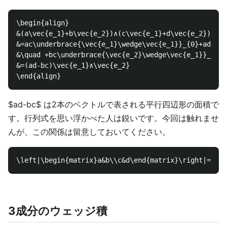
\begin{align}

&(a\vec{e_1}+b\vec{e_2})∧(c\vec{e_1}+d\vec{e_2}) \\

&=ac\underbrace{\vec{e_1}\wedge\vec{e_1}}_{0}+ad\vec
&\quad +bc\underbrace{\vec{e_2}\wedge\vec{e_1}}_{-\v
&=(ad-bc)\vec{e_1}∧\vec{e_2}

$ad-bc$ は2本のベクトルで表される平行四辺形の面積で
す。行列式を思い浮かべた人は鋭いです。今回は触れませ
んが、この関係は留意しておいてください。
3成分のウェッジ積