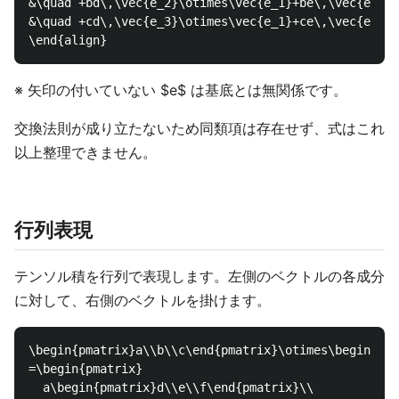
&\quad +bd\,\vec{e_2}\otimes\vec{e_1}+be\,\vec{e_2}\
&\quad +cd\,\vec{e_3}\otimes\vec{e_1}+ce\,\vec{e_3}\
※ 矢印の付いていない $e$ は基底とは無関係です。
交換法則が成り立たないため同類項は存在せず、式はこれ
以上整理できません。
行列表現
テンソル積を行列で表現します。左側のベクトルの各成分
に対して、右側のベクトルを掛けます。
\begin{pmatrix}a\\b\\c\end{pmatrix}\otimes\begin{pma
=\begin{pmatrix}

  a\begin{pmatrix}d\\e\\f\end{pmatrix}\\
