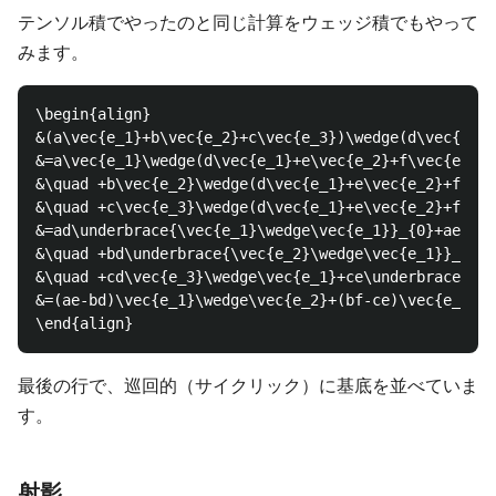
テンソル積でやったのと同じ計算をウェッジ積でもやって
みます。
\begin{align}

&(a\vec{e_1}+b\vec{e_2}+c\vec{e_3})\wedge(d\vec{e_1}
&=a\vec{e_1}\wedge(d\vec{e_1}+e\vec{e_2}+f\vec{e_3})
&\quad +b\vec{e_2}\wedge(d\vec{e_1}+e\vec{e_2}+f\vec
&\quad +c\vec{e_3}\wedge(d\vec{e_1}+e\vec{e_2}+f\vec
&=ad\underbrace{\vec{e_1}\wedge\vec{e_1}}_{0}+ae\vec
&\quad +bd\underbrace{\vec{e_2}\wedge\vec{e_1}}_{-\v
&\quad +cd\vec{e_3}\wedge\vec{e_1}+ce\underbrace{\ve
&=(ae-bd)\vec{e_1}\wedge\vec{e_2}+(bf-ce)\vec{e_2}\w
最後の行で、巡回的（サイクリック）に基底を並べていま
す。
射影