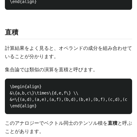
直積
計算結果をよく見ると、オペランドの成分を組み合わせて
いることが分かります。
集合論では類似の演算を直積と呼びます。
\begin{align}

&\{a,b,c\}\times\{d,e,f\} \\

&=\{(a,d),(a,e),(a,f),(b,d),(b,e),(b,f),(c,d),(c,e),
このアナロジーでベクトル同士のテンソル積を
直積
と呼ぶ
ことがあります。