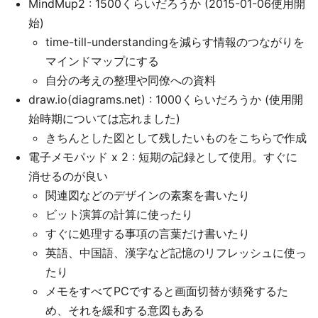
MindMup2 : 1500くらいだろうか (2015-01-06使用開
始)
time-till-understandingを減らす情報のつながりを
マインドマップにする
自分の考えの整理や同僚への資料
draw.io(diagrams.net) : 1000くらいだろうか (使用開
始時期については忘れました)
きちんとした図として残したいものをこちらで作成
電子メモパッド x 2 : 短期の記録として使用。すぐに
消せるのが良い
関連図などのデザインの素案を書いたり
ビット演算の計算に使ったり
すぐに処理する事項の言葉だけ書いたり
英語、中国語、漢字など記憶のリフレッシュに使っ
たり
メモをすべてPCですると画面切替が頻発するた
め、それを緩和する意図もある