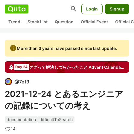
search
Login
Signup
Trend
Stock List
Question
Official Event
Official
info
More than 3 years have passed since last update.
ググって解決しづらかったこと
Advent Calendar
2021
Day 24
@
7of9
2021-12-24 とあるエンジニア
の記録についての考え
documentation
difficultToSearch
14