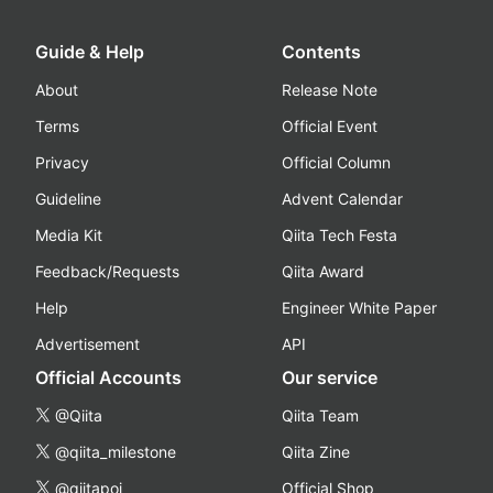
Guide & Help
Contents
About
Release Note
Terms
Official Event
Privacy
Official Column
Guideline
Advent Calendar
Media Kit
Qiita Tech Festa
Feedback/Requests
Qiita Award
Help
Engineer White Paper
Advertisement
API
Official Accounts
Our service
@Qiita
Qiita Team
@qiita_milestone
Qiita Zine
@qiitapoi
Official Shop