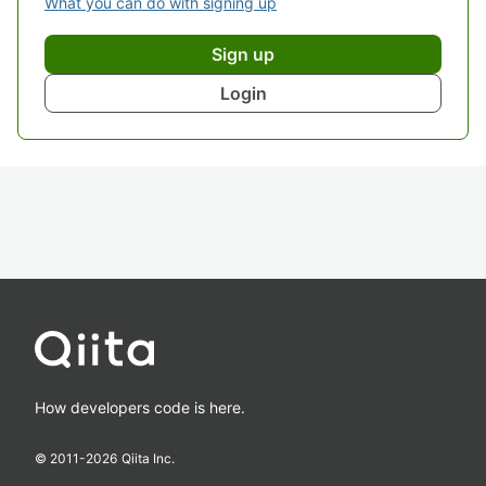
What you can do with signing up
Sign up
Login
How developers code is here.
© 2011-
2026
Qiita Inc.