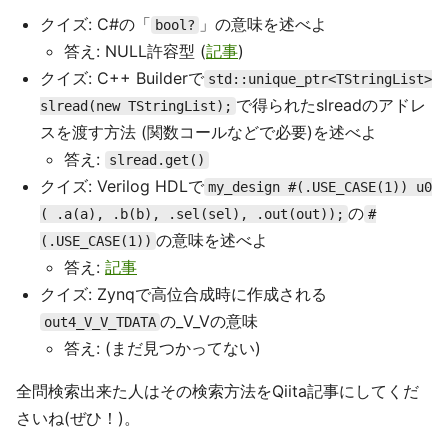
クイズ: C#の「
」の意味を述べよ
bool?
答え: NULL許容型 (
記事
)
クイズ: C++ Builderで
std::unique_ptr<TStringList>
で得られたslreadのアドレ
slread(new TStringList);
スを渡す方法 (関数コールなどで必要)を述べよ
答え:
slread.get()
クイズ: Verilog HDLで
my_design #(.USE_CASE(1)) u0
の
( .a(a), .b(b), .sel(sel), .out(out));
#
の意味を述べよ
(.USE_CASE(1))
答え:
記事
クイズ: Zynqで高位合成時に作成される
の_V_Vの意味
out4_V_V_TDATA
答え: (まだ見つかってない)
全問検索出来た人はその検索方法をQiita記事にしてくだ
さいね(ぜひ！)。