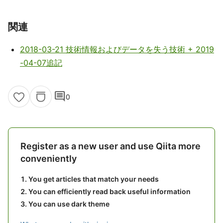
関連
2018-03-21 技術情報およびデータを失う技術 + 2019
-04-07追記
comment
0
Register as a new user and use Qiita more
conveniently
You get articles that match your needs
You can efficiently read back useful information
You can use dark theme