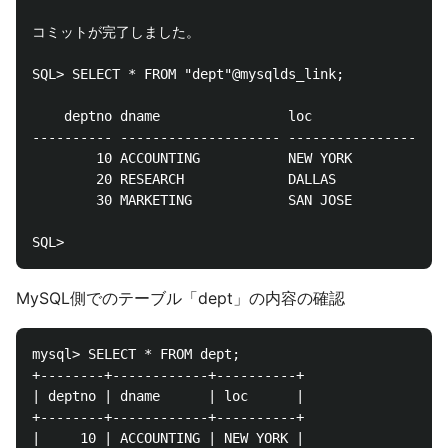
コミットが完了しました。

SQL> SELECT * FROM "dept"@mysqlds_link;

    deptno dname	        	loc

---------- -------------------- --------------------

    	10 ACCOUNTING    		NEW YORK

    	20 RESEARCH	        	DALLAS

    	30 MARKETING    		SAN JOSE

MySQL側でのテーブル「dept」の内容の確認
mysql> SELECT * FROM dept;

+--------+------------+----------+

| deptno | dname      | loc      |

+--------+------------+----------+

|     10 | ACCOUNTING | NEW YORK |
