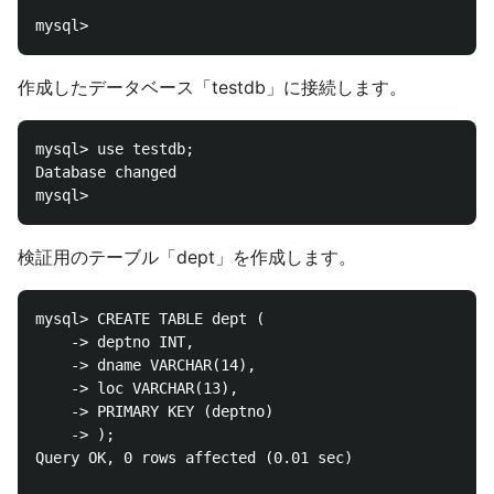
作成したデータベース「testdb」に接続します。
mysql> use testdb;

Database changed

検証用のテーブル「dept」を作成します。
mysql> CREATE TABLE dept (

    -> deptno INT,

    -> dname VARCHAR(14),

    -> loc VARCHAR(13),

    -> PRIMARY KEY (deptno)

    -> );

Query OK, 0 rows affected (0.01 sec)
