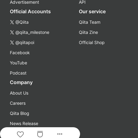
Advertisement
API
Official Accounts
Our service
@Qiita
Qiita Team
@qiita_milestone
Qiita Zine
@qiitapoi
Official Shop
Facebook
YouTube
Podcast
Company
About Us
Careers
Qiita Blog
News Release
more_horiz