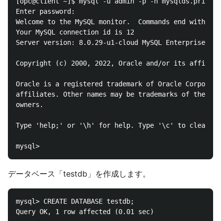
[opc@client ~]$ mysql -u admin -p -h mysqlds.private
Enter password: 

Welcome to the MySQL monitor.  Commands end with ; o
Your MySQL connection id is 12

Server version: 8.0.29-u1-cloud MySQL Enterprise - C
Copyright (c) 2000, 2022, Oracle and/or its affiliat
Oracle is a registered trademark of Oracle Corporati
affiliates. Other names may be trademarks of their r
owners.

Type 'help;' or '\h' for help. Type '\c' to clear th
データベース「testdb」を作成します。
mysql> CREATE DATABASE testdb;

Query OK, 1 row affected (0.01 sec)
