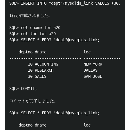
SQL> INSERT INTO "dept"@mysqlds_link VALUES (30,'SAL
1行が作成されました。

SQL> col dname for a20

SQL> col loc for a20

SQL> SELECT * FROM "dept"@mysqlds_link;

    deptno dname	        	loc

---------- -------------------- --------------------

    	10 ACCOUNTING	    	NEW YORK

    	20 RESEARCH	        	DALLAS

    	30 SALES	        	SAN JOSE

SQL> COMMIT;

コミットが完了しました。

SQL> SELECT * FROM "dept"@mysqlds_link;

    deptno dname	        	loc
