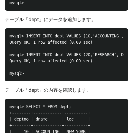
テーブル「dept」にデータを追加します。
mysql> INSERT INTO dept VALUES (10,'ACCOUNTING','NEW
Query OK, 1 row affected (0.00 sec)

mysql> INSERT INTO dept VALUES (20,'RESEARCH','DALLA
Query OK, 1 row affected (0.00 sec)

テーブル「dept」の内容を確認します。
mysql> SELECT * FROM dept;

+--------+------------+----------+

| deptno | dname      | loc      |

+--------+------------+----------+

|     10 | ACCOUNTING | NEW YORK |
