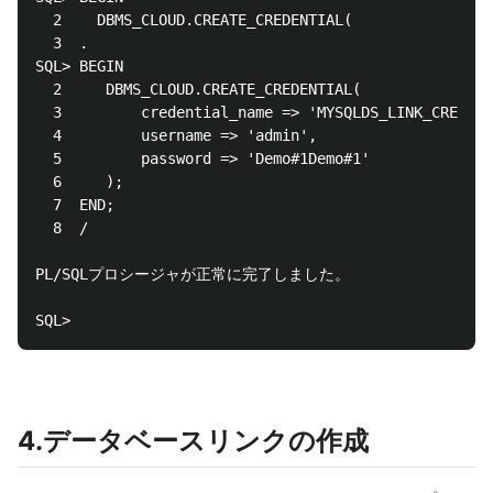
  2    DBMS_CLOUD.CREATE_CREDENTIAL(

  3  .

SQL> BEGIN

  2  	DBMS_CLOUD.CREATE_CREDENTIAL(

  3  		credential_name => 'MYSQLDS_LINK_CRED',

  4  		username => 'admin',

  5  		password => 'Demo#1Demo#1'

  6  	);

  7  END;

  8  /

PL/SQLプロシージャが正常に完了しました。

4.データベースリンクの作成