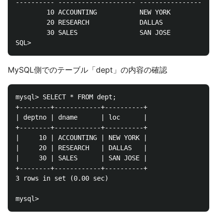
---------- -------------------- --------------------

    	10 ACCOUNTING    		NEW YORK

    	20 RESEARCH	        	DALLAS

    	30 SALES	        	SAN JOSE

MySQL側でのテーブル「dept」の内容の確認
mysql> SELECT * FROM dept;

+--------+------------+----------+

| deptno | dname      | loc      |

+--------+------------+----------+

|     10 | ACCOUNTING | NEW YORK |

|     20 | RESEARCH   | DALLAS   |

|     30 | SALES      | SAN JOSE |

+--------+------------+----------+

3 rows in set (0.00 sec)
