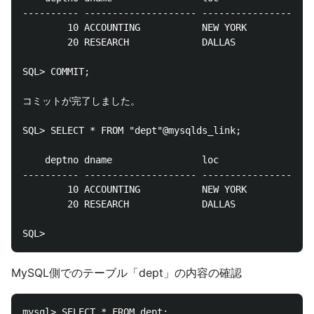
---------- -------------------- --------------------

	    10 ACCOUNTING   	 	NEW YORK

    	20 RESEARCH      		DALLAS

SQL> COMMIT;

コミットが完了しました。

SQL> SELECT * FROM "dept"@mysqlds_link;

    deptno dname        	 	loc

---------- -------------------- --------------------

    	10 ACCOUNTING   		NEW YORK

    	20 RESEARCH     		DALLAS

MySQL側でのテーブル「dept」の内容の確認
mysql> SELECT * FROM dept;
