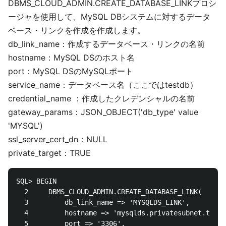
DBMS_CLOUD_ADMIN.CREATE_DATABASE_LINKプロシ
ージャを使用して、MySQL DBシステムに対するデータ
ベース・リンクを作成を作成します。
db_link_name：作成するデータベース・リンクの名前
hostname：MySQL DSのホスト名
port：MySQL DSのMySQLポート
service_name：データベース名（ここではtestdb）
credential_name ：作成したクレデンシャルの名前
gateway_params：JSON_OBJECT('db_type' value
'MYSQL')
ssl_server_cert_dn：NULL
private_target：TRUE
SQL> BEGIN

  2  	DBMS_CLOUD_ADMIN.CREATE_DATABASE_LINK(

  3  		db_link_name => 'MYSQLDS_LINK', 

  4  		hostname => 'mysqlds.privatesubnet.testvcn1.oraclevcn.com', 

  5  		port => '3306',
