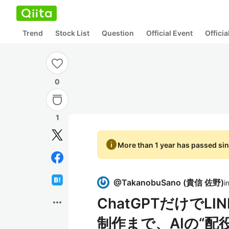
Trend
Stock List
Question
Official Event
Offici
0
1
info
More than 1 year has passed sin
@
TakanobuSano
(
貴信 佐野
)
i
ChatGPTだけで
more_horiz
制作まで、AIの“配