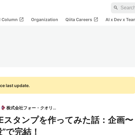
search
open_in_new
open_in_new
al Column
Organization
Qiita Careers
AI x Dev x Tea
ce last update.
n
株式会社フォー・クオリア
LINEスタンプを作ってみた話：企画〜
役”で完結！