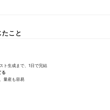
じたこと
スト生成まで、1日で完結
てる
、量産も容易