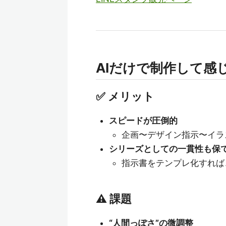
AIだけで制作して感
✅ メリット
スピードが圧倒的
企画〜デザイン指示〜イラ
シリーズとしての一貫性も保
指示書をテンプレ化すれば
⚠️ 課題
“人間っぽさ”の微調整