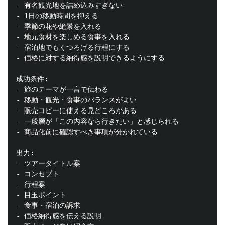
- 有名観光地を詰め込みすぎない

- 1日の移動時間を抑える

- 季節の花や絶景を入れる

- 地元食材を楽しめる食事を入れる

- 宿泊地でもくつろげる行程にする

- 価格に対する納得感を説明できるようにする

成功条件:

- 旅のテーマが一言で伝わる

- 移動・観光・食事のバランスがよい

- 販売コピーに使える見どころがある

- 一般層が「この内容なら行きたい」と感じられる

- 商品化前に確認すべき事項が分かれている

出力:

- ツアータイトル案

- コンセプト

- 行程案

- 目玉ポイント

- 食事・宿泊の訴求

- 価格納得感を伝える説明
