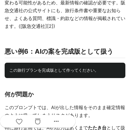
変わる可能性があるため、最新情報の確認が必要です。阪
急交通社の公式サイトにも、旅行条件書や重要なお知ら
せ、よくある質問、標識・約款などの情報が掲載されてい
ます。([阪急交通社][2])
悪い例6：AIの案を完成版として扱う
何が問題か
このプロンプトでは、AIが出した情報をそのまま確定情報
のように扱ってしまうリスクがあります。
more_horiz
特に旅行企画では、AIの出力はあくまで
たたき台
として扱