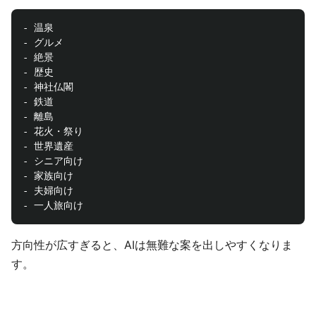
- 温泉

- グルメ

- 絶景

- 歴史

- 神社仏閣

- 鉄道

- 離島

- 花火・祭り

- 世界遺産

- シニア向け

- 家族向け

- 夫婦向け

方向性が広すぎると、AIは無難な案を出しやすくなりま
す。