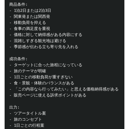
商品条件:

- 1泊2日または2泊3日

- 関東発または関西発

- 移動負荷を抑える

- 食事の満足度を重視

- 価格に対して納得感がある内容にする

- 混雑しすぎる観光地は避ける

- 季節感が伝わる立ち寄り先を入れる

成功条件:

- ターゲットに合った旅程になっている

- 旅のテーマが明確

- 1日ごとの移動負荷が重すぎない

- 食・景観・体験のバランスがある

- 「この内容なら行ってみたい」と思える価格納得感がある

- 販売ページに使える訴求ポイントがある

出力:

- ツアータイトル案

- 旅のコンセプト

- 1日ごとの行程案
