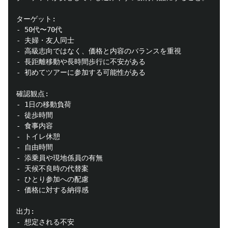
ターゲット:

- 50代〜70代

- 夫婦・友人同士

- 高級志向ではなく、価格と内容のバランスを重視

- 長距離移動や長時間歩行に不安がある

- 初めてツアーに参加する可能性がある

確認観点:

- 1日の移動負荷

- 徒歩時間

- 食事内容

- トイレ休憩

- 自由時間

- 添乗員や現地係員の有無

- 天候不良時の代替案

- ひとり参加への配慮

- 価格に対する納得感

出力:

- 想定される不安
