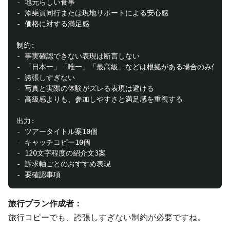
- 地元らしい食事

- 添乗員同行または現地サポートによる安心感

- 価格に対する満足感

制約:

- 事実確認できない表現は断言しない

- 「日本一」「唯一」「最高級」などは根拠がある場合のみ使う

- 誇張しすぎない

- 写真と実際の体験がズレる表現は避ける

- 高級感よりも、参加しやすさと満足感を重視する

出力:

- ツアータイトル案10個

- キャッチコピー10個

- 120文字程度の紹介文3案

- 訴求軸ごとのおすすめ表現

旅行プラン作成者：
旅行コピーでも、誇張しすぎない制約が必要ですね。