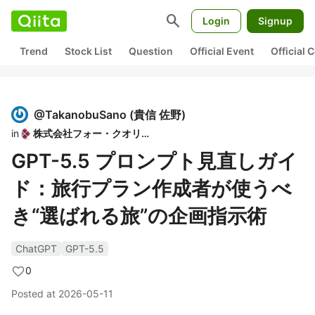
search
Login
Signup
Trend
Stock List
Question
Official Event
Official
@
TakanobuSano
(
貴信 佐野
)
in
株式会社フォー・クオリア
GPT-5.5 プロンプト見直しガイ
ド：旅行プラン作成者が使うべ
き“選ばれる旅”の企画指示術
ChatGPT
GPT-5.5
0
Posted at
2026-05-11