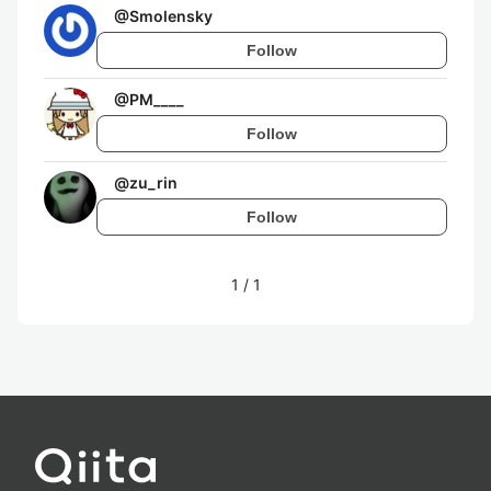
@
Smolensky
Follow
@
PM____
Follow
@
zu_rin
Follow
1
/
1