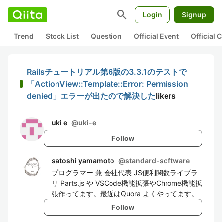
search
Login
Signup
Trend
Stock List
Question
Official Event
Official
Railsチュートリアル第6版の3.3.1のテストで
「ActionView::Template::Error: Permission
denied」エラーが出たので解決した
likers
uki e
@
uki-e
Follow
satoshi yamamoto
@
standard-software
プログラマー 兼 会社代表 JS便利関数ライブラ
リ Parts.js や VSCode機能拡張やChrome機能拡
張作ってます。最近はQuora よくやってます。
Follow