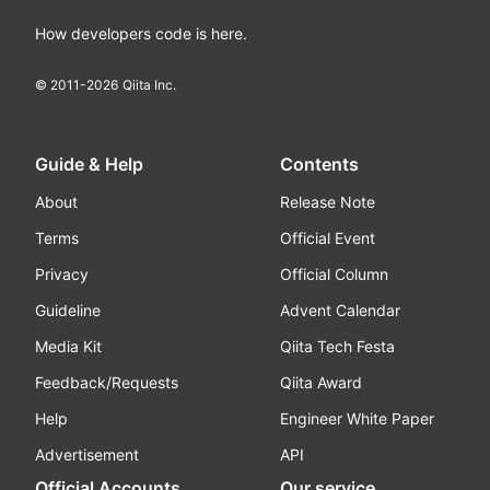
How developers code is here.
© 2011-
2026
Qiita Inc.
Guide & Help
Contents
About
Release Note
Terms
Official Event
Privacy
Official Column
Guideline
Advent Calendar
Media Kit
Qiita Tech Festa
Feedback/Requests
Qiita Award
Help
Engineer White Paper
Advertisement
API
Official Accounts
Our service