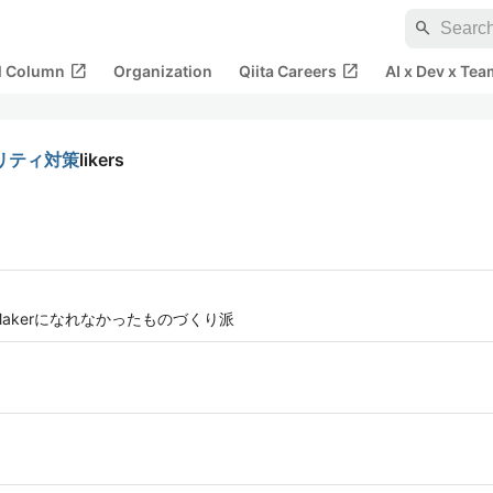
search
open_in_new
open_in_new
al Column
Organization
Qiita Careers
AI x Dev x Tea
ュリティ対策
likers
akerになれなかったものづくり派