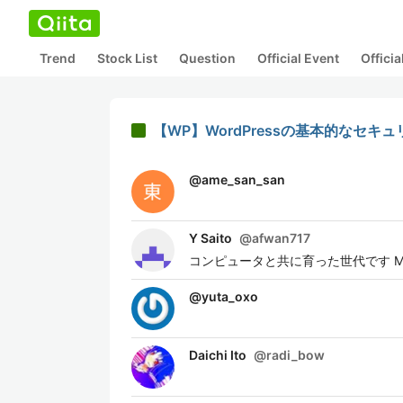
Trend
Stock List
Question
Official Event
Offici
【WP】WordPressの基本的なセキ
@
ame_san_san
Y Saito
@
afwan717
コンピュータと共に育った世代です M
@
yuta_oxo
Daichi Ito
@
radi_bow