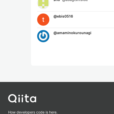
@
ebis0516
@
amaminokurounagi
How developers code is here.