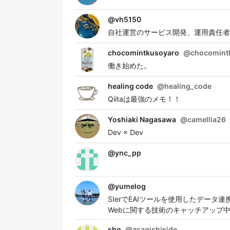
@
vh5150
自社運営のサービス開発、運用責任者。 
chocomintkusoyaro
@
chocomint
働き始めた。
healing code
@
healing_code
Qiitaは最強のメモ！！
Yoshiaki Nagasawa
@
camellia26
Dev × Dev
@
ync_pp
@
yumelog
SIerでEAIツールを使用したデータ連携
Webに関する技術のキャッチアップ中
sho
@
asagishiside