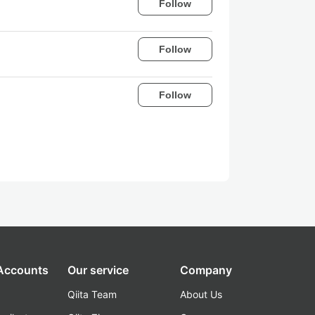
Follow
Follow
Follow
 Accounts
Our service
Company
Qiita Team
About Us