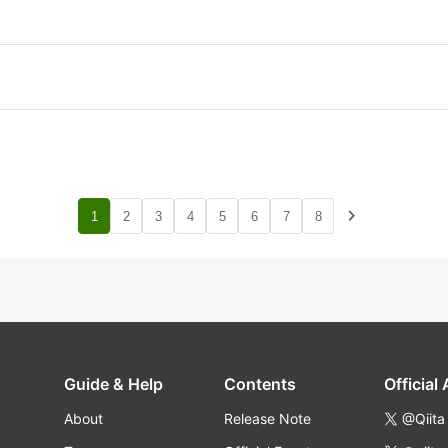
navigate_next
1
2
3
4
5
6
7
8
Guide & Help
Contents
Official
About
Release Note
@Qiita