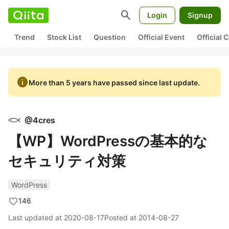
search
Login
Signup
Trend
Stock List
Question
Official Event
Official
info
More than 5 years have passed since last update.
@
4cres
【WP】WordPressの基本的な
セキュリティ対策
WordPress
146
Last updated at
2020-08-17
Posted at
2014-08-27