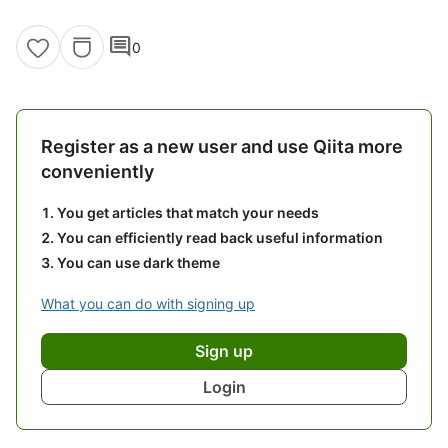
comment
0
Register as a new user and use Qiita more
conveniently
You get articles that match your needs
You can efficiently read back useful information
You can use dark theme
What you can do with signing up
Sign up
Login