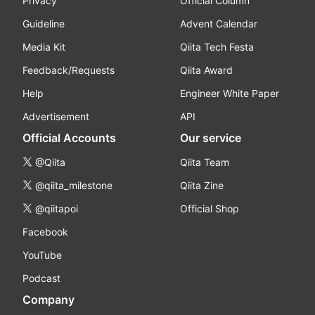
Privacy
Official Column
Guideline
Advent Calendar
Media Kit
Qiita Tech Festa
Feedback/Requests
Qiita Award
Help
Engineer White Paper
Advertisement
API
Official Accounts
Our service
@Qiita
Qiita Team
@qiita_milestone
Qiita Zine
@qiitapoi
Official Shop
Facebook
YouTube
Podcast
Company