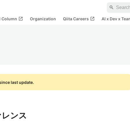
search
open_in_new
open_in_new
al Column
Organization
Qiita Careers
AI x Dev x Tea
ince last update.
ファレンス