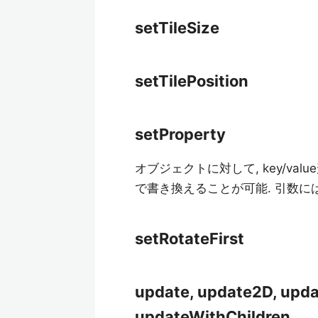
setTileSize
setTilePosition
setProperty
オブジェクトに対して, key/v
で書き換えることが可能. 引数には,
setRotateFirst
update, update2D, updat
updateWithChildren