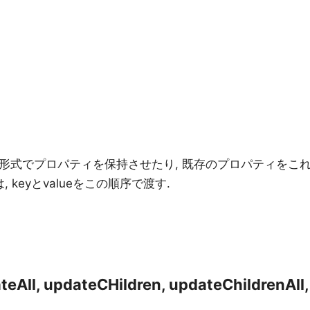
alue形式でプロパティを保持させたり, 既存のプロパティをこ
 keyとvalueをこの順序で渡す.
eAll, updateCHildren, updateChildrenAll,