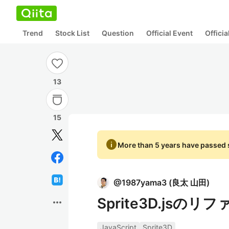
Trend
Stock List
Question
Official Event
Offici
13
15
info
More than 5 years have passed s
@
1987yama3
(
良太 山田
)
Sprite3D.jsのリ
more_horiz
JavaScript
Sprite3D