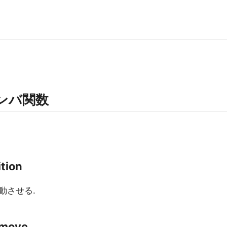
メンバ関数
ition
動させる.
 move