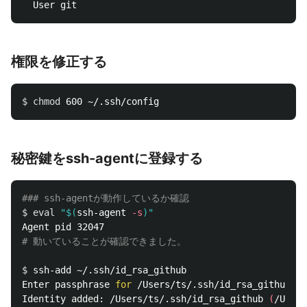
権限を修正する
$ 
chmod 
秘密鍵をssh-agentに登録する
### ssh-agentが動作しているか確認
$ 
eval
"
$(
ssh-agent 
-s
)
"
# 動いていることが確認できました。
$ 
ssh-add ~/.ssh/id_rsa_github

Enter passphrase 
for
 /Users/ts/.ssh/id_rsa_github: 
Identity added: /Users/ts/.ssh/id_rsa_github 
(
/Users