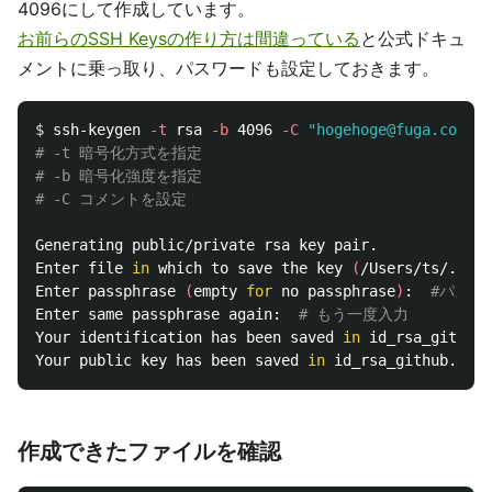
4096にして作成しています。
お前らのSSH Keysの作り方は間違っている
と公式ドキュ
メントに乗っ取り、パスワードも設定しておきます。
$ 
ssh-keygen 
-t
 rsa 
-b
 4096 
-C
"hogehoge@fuga.com"
# -t 暗号化方式を指定
# -b 暗号化強度を指定
# -C コメントを設定 
Generating public/private rsa key pair.

Enter file 
in 
which to save the key 
(
/Users/ts/.ssh/
Enter passphrase 
(
empty 
for 
no passphrase
)
:  
#パスワ
Enter same passphrase again:  
# もう一度入力
Your identification has been saved 
in 
id_rsa_github.

Your public key has been saved 
in 
作成できたファイルを確認