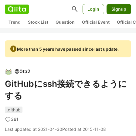
search
Login
Signup
Trend
Stock List
Question
Official Event
Official
info
More than 5 years have passed since last update.
@
0ta2
GitHubにssh接続できるように
する
.github
361
Last updated at
2021-04-30
Posted at
2015-11-08