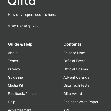
How developers code is here.
© 2011-
2026
Qiita Inc.
Guide & Help
Contents
About
Release Note
Terms
Official Event
Privacy
Official Column
Guideline
Advent Calendar
Media Kit
Qiita Tech Festa
Feedback/Requests
Qiita Award
Help
Engineer White Paper
Advertisement
API