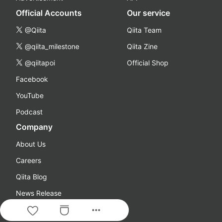
Official Accounts
Our service
@Qiita
Qiita Team
@qiita_milestone
Qiita Zine
@qiitapoi
Official Shop
Facebook
YouTube
Podcast
Company
About Us
Careers
Qiita Blog
News Release
more_horiz