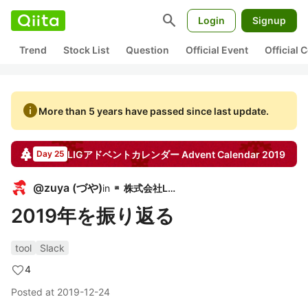
search
Login
Signup
Trend
Stock List
Question
Official Event
Official
info
More than 5 years have passed since last update.
LIGアドベントカレンダー
Advent Calendar
2019
Day 25
@
zuya
(
づや
)
in
株式会社LIG
2019年を振り返る
tool
Slack
4
Posted at
2019-12-24