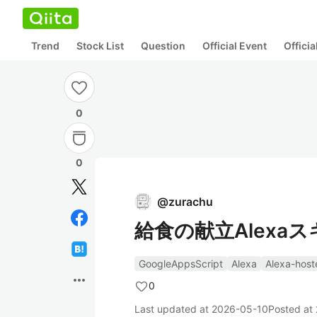
Trend
Stock List
Question
Official Event
Offici
0
0
@
zurachu
給食の献立Alexa
GoogleAppsScript
Alexa
Alexa-host
more_horiz
0
Last updated at
2026-05-10
Posted at