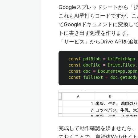
Googleスプレッドシートから「拡
これもAI壁打ちコードですが、こんな感
てGoogleドキュメントに変換
トに書き出す処理を作ります。
「サービス」からDrive API
const
pdfBlob
=
UrlFetchApp
.
const
docFile
=
Drive
.
Files
.
const
doc
=
DocumentApp
.
open
const
fullText
=
doc
.
getBody
完成して動作確認を済ませたら、
ておくことで、自治体Webサイ