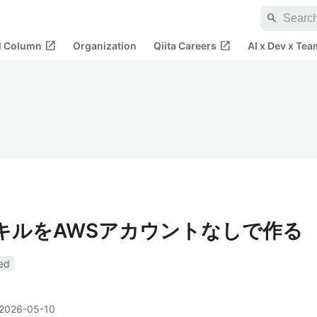
search
open_in_new
open_in_new
al Column
Organization
Qiita Careers
AI x Dev x Tea
スキルをAWSアカウントなしで作る
ed
2026-05-10