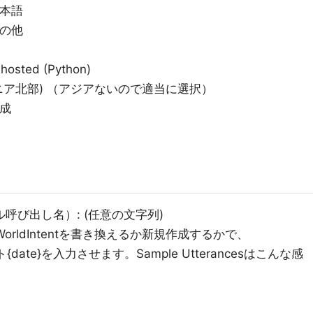
日本語
その他
ted (Python)
ニア北部) （アジアないので適当に選択）
成
e（スキル呼び出し名）: (任意の文字列)
lloWorldIntentを書き換えるか新規作成するかで、
{date}を入力させます。Sample Utterancesはこんな感