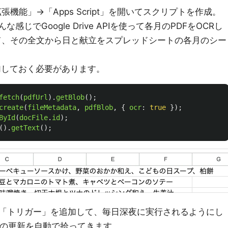
張機能」→「Apps Script」を開いてスクリプトを作成。
じでGoogle Drive APIを使って各月のPDFをOCRし
して、その全文から日と献立をスプレッドシートの各月のシー
を追加しておく必要があります。
fetch
(
pdfUrl
).
getBlob
();
create
(
fileMetadata
,
pdfBlob
,
{
ocr
:
true
});
ById
(
docFile
.
id
);
().
getText
();
「トリガー」を追加して、毎日深夜に実行されるようにし
トの更新を自動で拾ってきます。