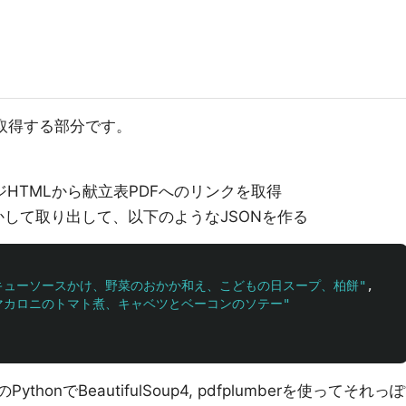
取得する部分です。
ジHTMLから献立表PDFへのリンクを取得
かして取り出して、以下のようなJSONを作る
キューソースかけ、野菜のおかか和え、こどもの日スープ、柏餅"
,
マカロニのトマト煮、キャベツとベーコンのソテー"
onでBeautifulSoup4, pdfplumberを使ってそれっぽ