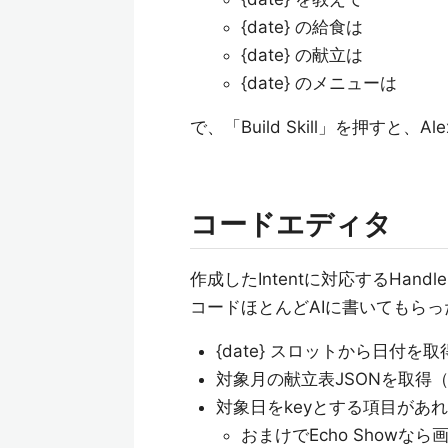
{date} の給食は
{date} の献立は
{date} のメニューは
で、「Build Skill」を押す
コードエディタ
作成したIntentに対応するHand
コードほとんどAIに書いてもら
{date} スロットから日付を
対象月の献立表JSONを取得
対象日をkeyとする項目があ
おまけでEcho Showな