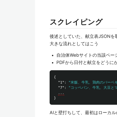
スクレイピング
後述としていた、献立表JSONを
大きな流れとしてはこう
自治体Webサイトの当該ペー
PDFから日付と献立をどうに
{
"1"
:
"米飯、牛乳、鶏肉のバーベ
"7"
:
"コッペパン、牛乳、大豆と
...
}
AIと壁打ちして、最初はローカルのPyth