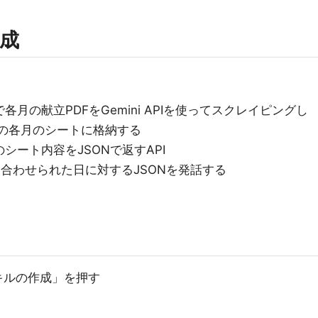
成
で、日勤で各月の献立PDFをGemini APIを使ってスクレイピングし
トの各月のシートに格納する
、各月のシート内容をJSONで返すAPI
で、問い合わせられた日に対するJSONを発話する
eで「スキルの作成」を押す