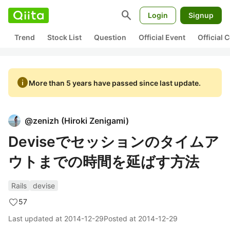
search
Login
Signup
Trend
Stock List
Question
Official Event
Official
info
More than 5 years have passed since last update.
@
zenizh
(
Hiroki Zenigami
)
Deviseでセッションのタイムア
ウトまでの時間を延ばす方法
Rails
devise
57
Last updated at
2014-12-29
Posted at
2014-12-29