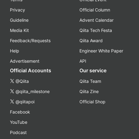
Privacy
Official Column
Guideline
Advent Calendar
Media Kit
Qiita Tech Festa
Feedback/Requests
Qiita Award
Help
Engineer White Paper
Advertisement
API
Official Accounts
Our service
@Qiita
Qiita Team
@qiita_milestone
Qiita Zine
@qiitapoi
Official Shop
Facebook
YouTube
Podcast