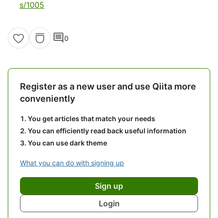
s/1005
comment
0
Register as a new user and use Qiita more
conveniently
You get articles that match your needs
You can efficiently read back useful information
You can use dark theme
What you can do with signing up
Sign up
Login