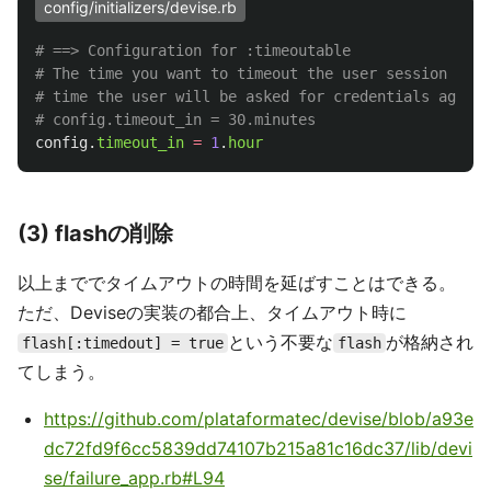
config/initializers/devise.rb
# ==> Configuration for :timeoutable
# The time you want to timeout the user session with
# time the user will be asked for credentials again.
# config.timeout_in = 30.minutes
config
.
timeout_in
=
1
.
hour
(3) flashの削除
以上まででタイムアウトの時間を延ばすことはできる。
ただ、Deviseの実装の都合上、タイムアウト時に
という不要な
が格納され
flash[:timedout] = true
flash
てしまう。
https://github.com/plataformatec/devise/blob/a93e
dc72fd9f6cc5839dd74107b215a81c16dc37/lib/devi
se/failure_app.rb#L94