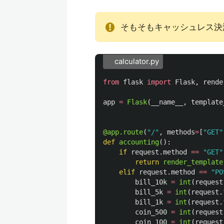
そもそもキャッシュレス決
calculator.py
from
flask
import
Flask
,
rende
app
=
Flask
(
__name__
,
template
@app.route
(
"
/
"
,
methods
=
[
"
GET
"
def
accounting
():
if
request
.
method
==
"
GET
"
return
render_template
elif
request
.
method
==
"
PO
bill_10k
=
int
(
request
bill_5k
=
int
(
request
.
bill_1k
=
int
(
request
.
coin_500
=
int
(
request
coin_100
=
int
(
request