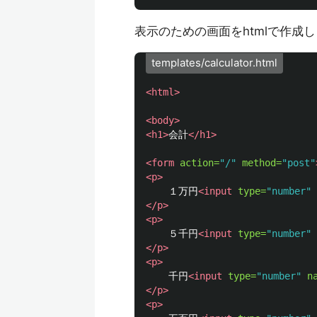
表示のための画面をhtmlで作成
templates/calculator.html
<html>
<body>
<h1>
会計
</h1>
<form
action=
"/"
method=
"post"
<p>
    １万円
<input
type=
"number"
</p>
<p>
    ５千円
<input
type=
"number"
</p>
<p>
    千円
<input
type=
"number"
n
</p>
<p>