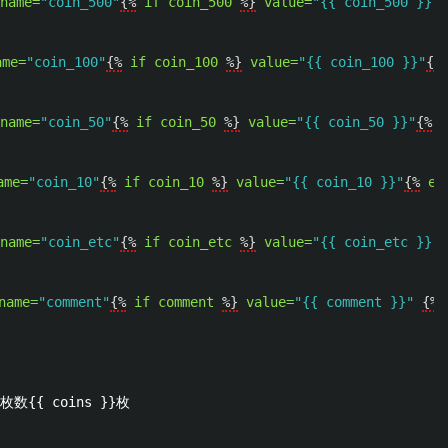
name=
"coin_500"
{%
if
coin_500
%}
value=
"{{ coin_500 }}"
{
ame=
"coin_100"
{%
if
coin_100
%}
value=
"{{ coin_100 }}"
{%
name=
"coin_50"
{%
if
coin_50
%}
value=
"{{ coin_50 }}"
{%
e
ame=
"coin_10"
{%
if
coin_10
%}
value=
"{{ coin_10 }}"
{%
en
name=
"coin_etc"
{%
if
coin_etc
%}
value=
"{{ coin_etc }}"
{
name=
"comment"
{%
if
comment
%}
value=
"{{ comment }}"
{%