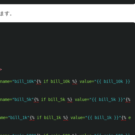
します。
>
name=
"bill_10k"
{%
if
bill_10k
%}
value=
"{{ bill_10k }}"
{
name=
"bill_5k"
{%
if
bill_5k
%}
value=
"{{ bill_5k }}"
{%
e
ame=
"bill_1k"
{%
if
bill_1k
%}
value=
"{{ bill_1k }}"
{%
en