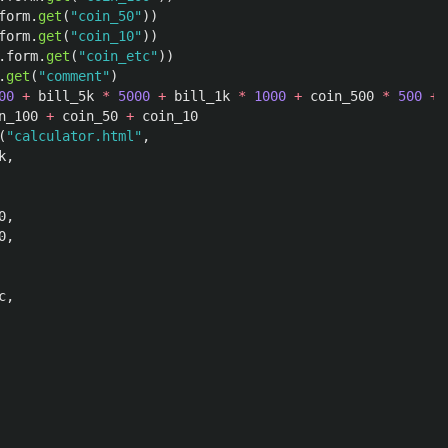
form
.
get
(
"
coin_50
"
))
form
.
get
(
"
coin_10
"
))
.
form
.
get
(
"
coin_etc
"
))
.
get
(
"
comment
"
)
00
+
bill_5k
*
5000
+
bill_1k
*
1000
+
coin_500
*
500
+
n_100
+
coin_50
+
coin_10
(
"
calculator.html
"
,
k
,
0
,
0
,
c
,