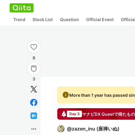
Trend
Stock List
Question
Official Event
Offici
8
3
info
More than 1 year has passed sin
マナビDX Questで得たもの
Day 3
more_horiz
@
zazen_inu
(
座禅いぬ
)