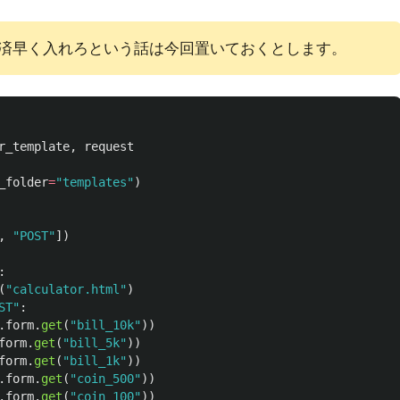
済早く入れろという話は今回置いておくとします。
r_template
,
request
_folder
=
"
templates
"
)
,
"
POST
"
])
:
(
"
calculator.html
"
)
ST
"
:
.
form
.
get
(
"
bill_10k
"
))
form
.
get
(
"
bill_5k
"
))
form
.
get
(
"
bill_1k
"
))
.
form
.
get
(
"
coin_500
"
))
.
form
.
get
(
"
coin_100
"
))