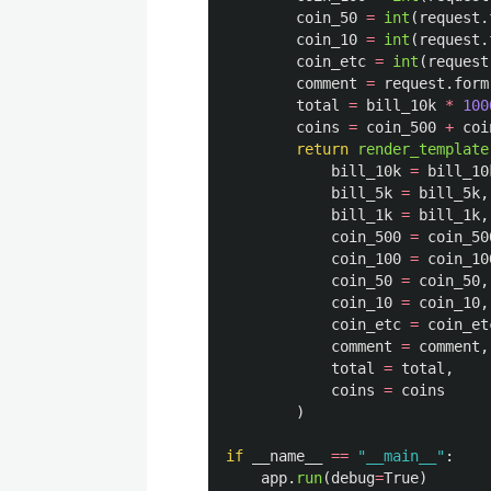
coin_50
=
int
(
request
.
coin_10
=
int
(
request
.
coin_etc
=
int
(
request
comment
=
request
.
form
total
=
bill_10k
*
100
coins
=
coin_500
+
coi
return
render_template
bill_10k
=
bill_10
bill_5k
=
bill_5k
,
bill_1k
=
bill_1k
,
coin_500
=
coin_50
coin_100
=
coin_10
coin_50
=
coin_50
,
coin_10
=
coin_10
,
coin_etc
=
coin_et
comment
=
comment
,
total
=
total
,
coins
=
coins
)
if
__name__
==
"
__main__
"
:
app
.
run
(
debug
=
True
)