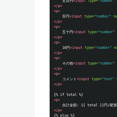
    五百円
<input
type=
"number"
</p>
<p>
    百円
<input
type=
"number"
n
</p>
<p>
    五十円
<input
type=
"number"
</p>
<p>
    10円
<input
type=
"number"
n
</p>
<p>
    その他
<input
type=
"number"
</p>
<p>
    コメント
<input
type=
"text"
</p>
<p>
</p>
{% else %}
