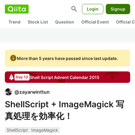
search
Login
Signup
Trend
Stock List
Question
Official Event
Official
info
More than 5 years have passed since last update.
Shell Script
Advent Calendar
2015
Day 13
@
zayarwinttun
ShellScript + ImageMagick 写
真処理を効率化！
ShellScript
ImageMagick