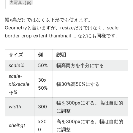
力写真.jpg
幅x高だけではなく以下形でも使えます。
Geometryと言いますが、resizeだけではなく、scale
border crop extent thumbnail ... などにも同様です。
サイズ
例
説明
scale%
50%
幅高両方を半分にする
scale-
30x
x%
x
scale
幅30%高50%にする
50%
-y%
幅を300pxにする。高は自動的
width
300
に調整
x30
高を300pxにする。幅は自動的
x
heihgt
0
に調整