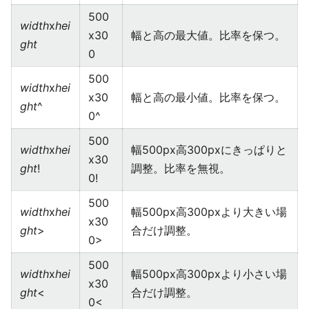
500
width
x
hei
x30
幅と高の最大値。比率を保つ。
ght
0
500
width
x
hei
x30
幅と高の最小値。比率を保つ。
ght
^
0^
500
width
x
hei
幅500px高300pxにきっぱりと
x30
ght
!
調整。比率を無視。
0!
500
width
x
hei
幅500px高300pxより大きい場
x30
ght
>
合だけ調整。
0>
500
width
x
hei
幅500px高300pxより小さい場
x30
ght
<
合だけ調整。
0<