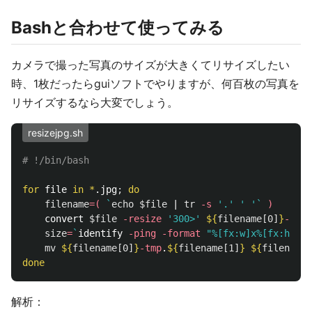
Bashと合わせて使ってみる
カメラで撮った写真のサイズが大きくてリサイズしたい
時、1枚だったらguiソフトでやりますが、何百枚の写真を
リサイズするなら大変でしょう。
resizejpg.sh
# !/bin/bash
for 
file 
in
*
.jpg
;
do

filename
=(
`
echo
$file
 | 
tr
-s
'.'
' '
`
)
    convert 
$file
-resize
'300>'
${
filename
[0]
}
-tmp
.
size
=
`
identify 
-ping
-format
"%[fx:w]x%[fx:h]"
$
mv
${
filename
[0]
}
-tmp
.
${
filename
[1]
}
${
filename
[
done
解析：