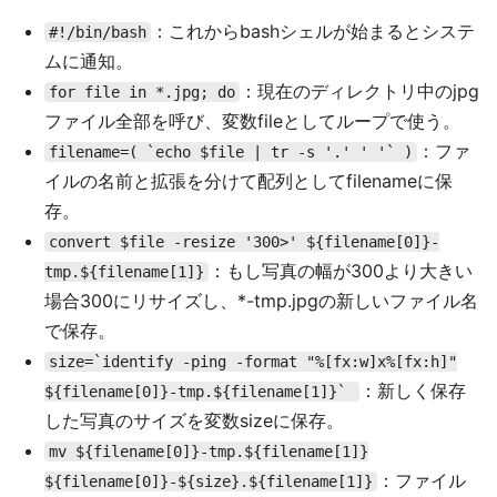
：これからbashシェルが始まるとシステ
#!/bin/bash
ムに通知。
：現在のディレクトリ中のjpg
for file in *.jpg; do
ファイル全部を呼び、変数fileとしてループで使う。
：ファ
filename=( `echo $file | tr -s '.' ' '` )
イルの名前と拡張を分けて配列としてfilenameに保
存。
convert $file -resize '300>' ${filename[0]}-
：もし写真の幅が300より大きい
tmp.${filename[1]}
場合300にリサイズし、*-tmp.jpgの新しいファイル名
で保存。
size=`identify -ping -format "%[fx:w]x%[fx:h]"
：新しく保存
${filename[0]}-tmp.${filename[1]}`
した写真のサイズを変数sizeに保存。
mv ${filename[0]}-tmp.${filename[1]}
：ファイル
${filename[0]}-${size}.${filename[1]}