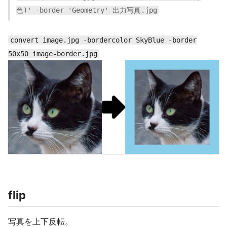
色)' -border 'Geometry' 出力写真.jpg
convert image.jpg -bordercolor SkyBlue -border
50x50 image-border.jpg
flip
写真を上下反転。