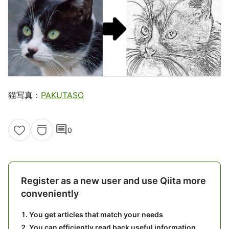
猫写真：
PAKUTASO
comment
0
Register as a new user and use Qiita more
conveniently
You get articles that match your needs
You can efficiently read back useful information