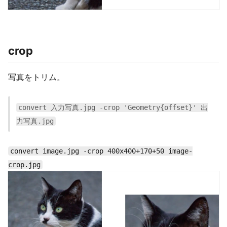
crop
写真をトリム。
convert 入力写真.jpg -crop 'Geometry{offset}' 出
力写真.jpg
convert image.jpg -crop 400x400+170+50 image-
crop.jpg