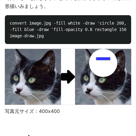
形描いみましょう。
convert image.jpg -fill white -draw 'circle 200,100 
-fill blue -draw 'fill-opacity 0.8 rectangle 150,60 
写真元サイズ：400x400