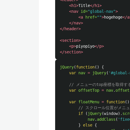
<h1>
Title
</h1>
<nav
id=
"global-nav"
>
<a
href=
""
>
hogehoge
</a
</nav>
</header>
<section>
<p>
piyopiyo
</p>
</section>
jQuery
(
function
()
{
var
nav
=
jQuery
(
'
#global-
// メニューのtop座標を取得す
var
offsetTop
=
nav
.
offset
var
floatMenu
=
function
()
// スクロール位置がメニ
if 
(
jQuery
(
window
).
scr
nav
.
addClass
(
'
fixe
}
else
{