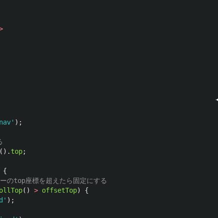
>
nav
'
);
る
().
top
;
{
ューのtop座標を超えたら固定にする
ollTop
()
>
offsetTop
)
{
d
'
);