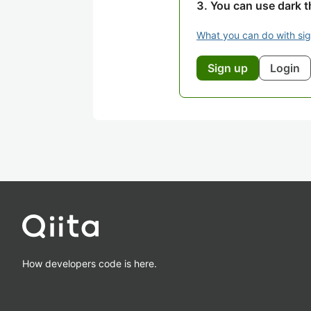
You can use dark 
What you can do with si
Sign up
Login
How developers code is here.