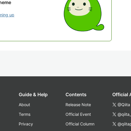
theme
gning up
Guide & Help
Contents
Official
About
Release Note
@Qiita
Terms
Official Event
@qiita
Privacy
Official Column
@qiita