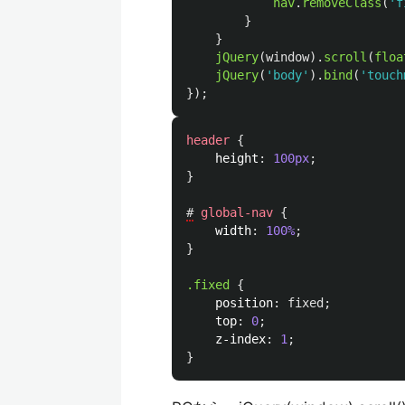
nav
.
removeClass
(
'
f
}
}
jQuery
(
window
).
scroll
(
floa
jQuery
(
'
body
'
).
bind
(
'
touch
});
header
{
height
:
100px
;
}
#
global-nav
{
width
:
100%
;
}
.fixed
{
position
:
fixed
;
top
:
0
;
z-index
:
1
;
}