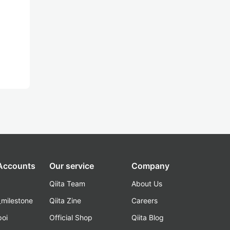
 Accounts
Our service
Company
Qiita Team
About Us
_milestone
Qiita Zine
Careers
poi
Official Shop
Qiita Blog