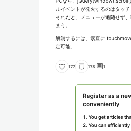
PCなら、jQuery(window).
ルイベントが発火するのはタッチ
それだと、メニューが追随せず、
まう。
解消するには、素直に touchm
定可能。
comment
178
1
177
Register as a ne
conveniently
You get articles t
You can efficiently