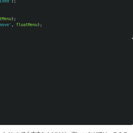
ixed
'
);
tMenu
);
move
'
,
floatMenu
);