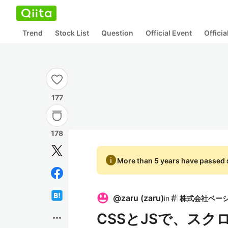
Trend
Stock List
Question
Official Event
Offici
177
178
info
More than 5 years have passed s
@
zaru
(
zaru
)
in
CSSとJSで、ス
more_horiz