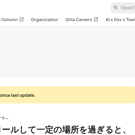
search
open_in_new
open_in_new
al Column
Organization
Qiita Careers
AI x Dev x Tea
ince last update.
株式会社ベーシック
クロールして一定の場所を過ぎると、