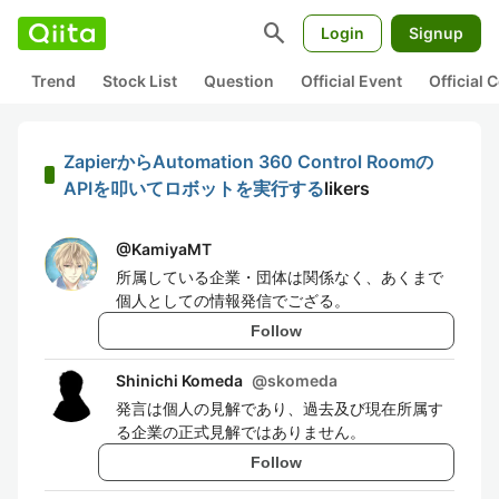
search
Login
Signup
Trend
Stock List
Question
Official Event
Official
ZapierからAutomation 360 Control Roomの
APIを叩いてロボットを実行する
likers
@
KamiyaMT
所属している企業・団体は関係なく、あくまで
個人としての情報発信でござる。
Follow
Shinichi Komeda
@
skomeda
発言は個人の見解であり、過去及び現在所属す
る企業の正式見解ではありません。
Follow