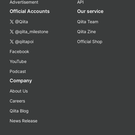
Advertisement
API
Official Accounts
Our service
@Qiita
Qiita Team
@qiita_milestone
Qiita Zine
@qiitapoi
Official Shop
Facebook
YouTube
Podcast
Company
About Us
Careers
Qiita Blog
News Release