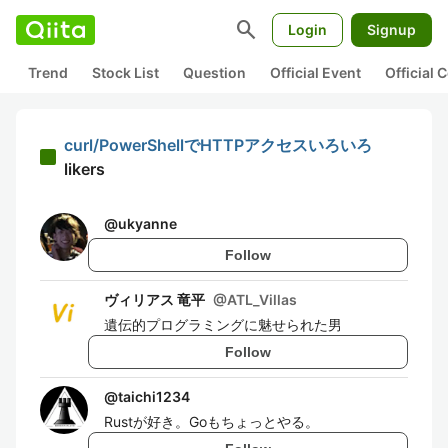
search
Login
Signup
Trend
Stock List
Question
Official Event
Official
curl/PowerShellでHTTPアクセスいろいろ
likers
@
ukyanne
Follow
ヴィリアス 竜平
@
ATL_Villas
遺伝的プログラミングに魅せられた男
Follow
@
taichi1234
Rustが好き。Goもちょっとやる。