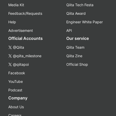
Media Kit
Qiita Tech Festa
Feedback/Requests
Qiita Award
Help
Engineer White Paper
Advertisement
API
Official Accounts
Our service
@Qiita
Qiita Team
@qiita_milestone
Qiita Zine
@qiitapoi
Official Shop
Facebook
YouTube
Podcast
Company
About Us
Careers