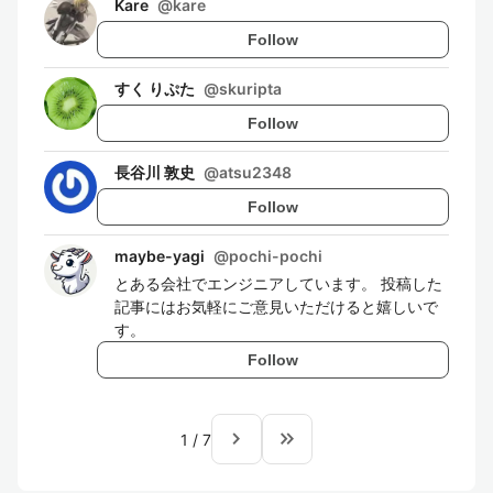
Kare
@
kare
Follow
すく りぷた
@
skuripta
Follow
長谷川 敦史
@
atsu2348
Follow
maybe-yagi
@
pochi-pochi
とある会社でエンジニアしています。 投稿した
記事にはお気軽にご意見いただけると嬉しいで
す。
Follow
navigate_next
keyboard_double_arrow_right
1
/
7