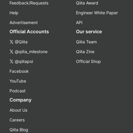
Feedback/Requests
Qiita Award
Help
Engineer White Paper
Advertisement
API
Official Accounts
Our service
@Qiita
Qiita Team
@qiita_milestone
Qiita Zine
@qiitapoi
Official Shop
Facebook
YouTube
Podcast
Company
About Us
Careers
Qiita Blog