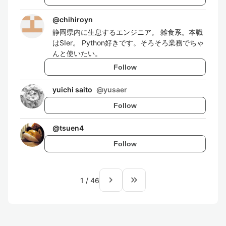
@
chihiroyn
静岡県内に生息するエンジニア。 雑食系。本職
はSIer。 Python好きです。そろそろ業務でちゃ
んと使いたい。
Follow
yuichi saito
@
yusaer
Follow
@
tsuen4
Follow
navigate_next
keyboard_double_arrow_right
1
/
46