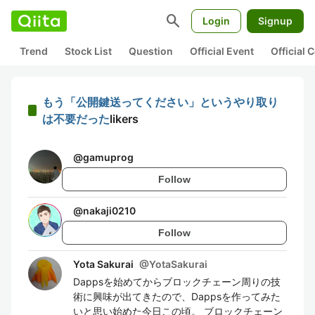
search
Login
Signup
Trend
Stock List
Question
Official Event
Official
もう「公開鍵送ってください」というやり取り
は不要だった
likers
@
gamuprog
Follow
@
nakaji0210
Follow
Yota Sakurai
@
YotaSakurai
Dappsを始めてからブロックチェーン周りの技
術に興味が出てきたので、Dappsを作ってみた
いと思い始めた今日この頃。 ブロックチェーン