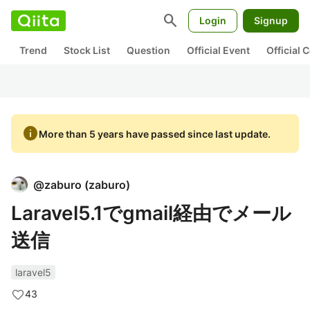
search
Login
Signup
Trend
Stock List
Question
Official Event
Official
info
More than 5 years have passed since last update.
@
zaburo
(
zaburo
)
Laravel5.1でgmail経由でメール
送信
laravel5
43