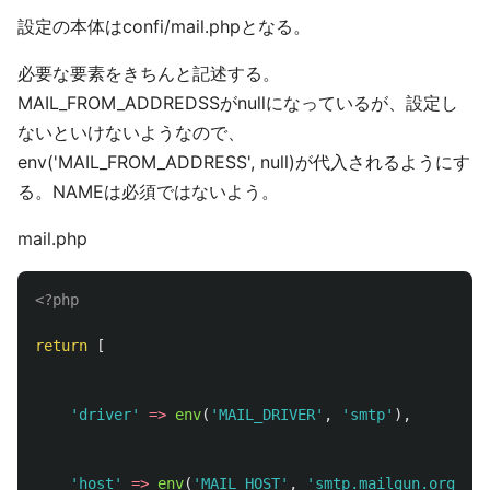
設定の本体はconfi/mail.phpとなる。
必要な要素をきちんと記述する。
MAIL_FROM_ADDREDSSがnullになっているが、設定し
ないといけないようなので、
env('MAIL_FROM_ADDRESS', null)が代入されるようにす
る。NAMEは必須ではないよう。
mail.php
<?php
return
[
'driver'
=>
env
(
'MAIL_DRIVER'
,
'smtp'
),
'host'
=>
env
(
'MAIL_HOST'
,
'smtp.mailgun.org'
),