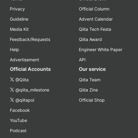
Privacy
Official Column
Guideline
Advent Calendar
Media Kit
Qiita Tech Festa
Feedback/Requests
Qiita Award
Help
Engineer White Paper
Advertisement
API
Official Accounts
Our service
@Qiita
Qiita Team
@qiita_milestone
Qiita Zine
@qiitapoi
Official Shop
Facebook
YouTube
Podcast