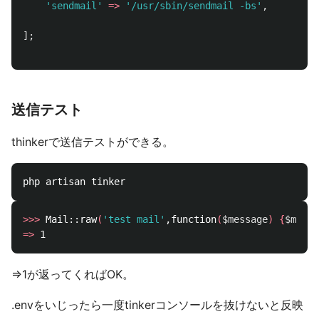
'sendmail'
=>
'/usr/sbin/sendmail -bs'
,
];
送信テスト
thinkerで送信テストができる。
>>>
 Mail::raw
(
'test mail'
,function
(
$message
)
{
$messa
=>
=>1が返ってくればOK。
.envをいじったら一度tinkerコンソールを抜けないと反映