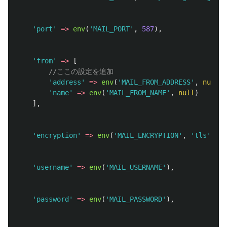
'port'
=>
env
(
'MAIL_PORT'
,
587
),
'from'
=>
[
//ここの設定を追加
'address'
=>
env
(
'MAIL_FROM_ADDRESS'
,
null
),
'name'
=>
env
(
'MAIL_FROM_NAME'
,
null
)
],
'encryption'
=>
env
(
'MAIL_ENCRYPTION'
,
'tls'
),
'username'
=>
env
(
'MAIL_USERNAME'
),
'password'
=>
env
(
'MAIL_PASSWORD'
),