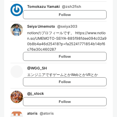
Tomokazu Yamaki
@
zsh2fish
Follow
Seiya Umemoto
@
seiya303
notionのプロフィールです。 https://www.notio
n.so/UMEMOTO-SEIYA-885f98fdee094c02a9
0b8b4a46d25418?p=fa25241771854b14bf6
c76e30c460287
Follow
@
WGG_SH
エンジニアですゲームとかWebとかVRとか
Follow
@
j_stock
Follow
atoris
@
atoris