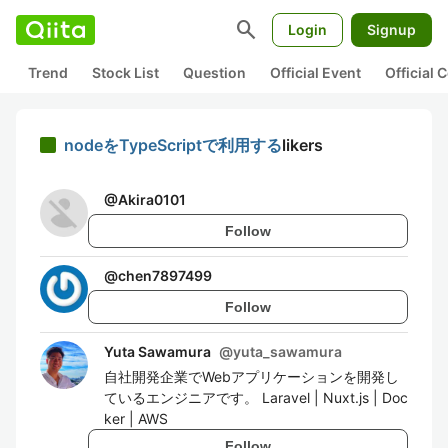
search
Login
Signup
Trend
Stock List
Question
Official Event
Official
nodeをTypeScriptで利用する
likers
@
Akira0101
Follow
@
chen7897499
Follow
Yuta Sawamura
@
yuta_sawamura
自社開発企業でWebアプリケーションを開発し
ているエンジニアです。 Laravel | Nuxt.js | Doc
ker | AWS
Follow