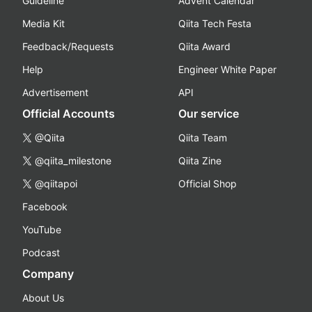
Guideline
Advent Calendar
Media Kit
Qiita Tech Festa
Feedback/Requests
Qiita Award
Help
Engineer White Paper
Advertisement
API
Official Accounts
Our service
@Qiita
Qiita Team
@qiita_milestone
Qiita Zine
@qiitapoi
Official Shop
Facebook
YouTube
Podcast
Company
About Us