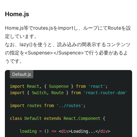
Home.js
Home.js等でroutes.jsをimportし、ループにてRouteを設
定しています。
なお、lazy()を使うと、読み込みの間表示するコンテンツ
の指定を<Suspense></Suspence>で行う必要があるよ
うです。
Default.js
import
React
,
{
Suspense
}
from
'
react
'
;
import
{
Switch
,
Route
}
from
'
react-router-dom
'
;
import
routes
from
'
../routes
'
;
class
Default
extends
React
.
Component
{
loading
=
()
=>
<
div
>
Loading...
</
div
>