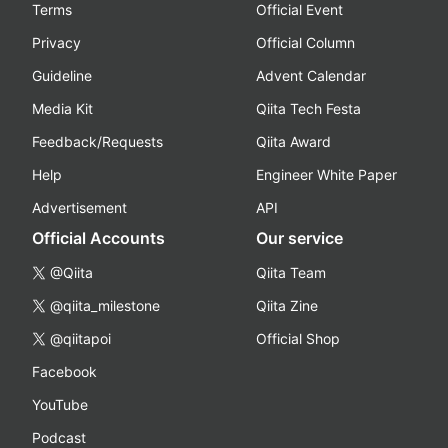
Terms
Official Event
Privacy
Official Column
Guideline
Advent Calendar
Media Kit
Qiita Tech Festa
Feedback/Requests
Qiita Award
Help
Engineer White Paper
Advertisement
API
Official Accounts
Our service
@Qiita
Qiita Team
@qiita_milestone
Qiita Zine
@qiitapoi
Official Shop
Facebook
YouTube
Podcast