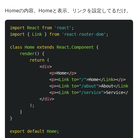
Homeの内容。Homeと表示、リンクを設定してるだけ。
import
React
from
'
react
'
;
import
{
Link
}
from
'
react-router-dom
'
;
class
Home
extends
React
.
Component
{
render
()
{
return 
(
<
div
>
<
p
>
Home
</
p
>
<
p
><
Link
to
=
"/"
>
Home
</
Link
></
p
>
<
p
><
Link
to
=
"/about"
>
About
</
Link
></
p
<
p
><
Link
to
=
"/service"
>
Service
</
Link
</
div
>
);
}
}
export
default
Home
;