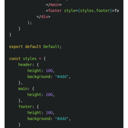
</
main
>
<
footer
style
=
{
styles
.
footer
}
>
footer
</
div
>
);
}
}
export
default
Default
;
const
styles
=
{
header
:
{
height
:
100
,
background
:
"
#ddd
"
,
},
main
:
{
height
:
200
,
},
footer
:
{
height
:
100
,
background
:
"
#ddd
"
,
}