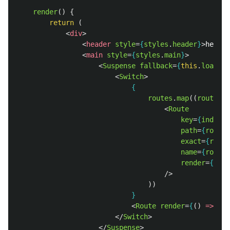
render
()
{
return 
(
<
div
>
<
header
style
=
{
styles
.
header
}
>
head
</
<
main
style
=
{
styles
.
main
}
>
<
Suspense
fallback
=
{
this
.
loading
<
Switch
>
{
routes
.
map
((
route
,
i
<
Route
key
=
{
index
}
path
=
{
route
.
exact
=
{
route
name
=
{
route
.
render
=
{
prop
/>
))
}
<
Route
render
=
{
()
=>
<
p
>
</
Switch
>
</
Suspense
>