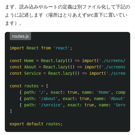
まず、読み込みやルートの定義は別ファイル化して下記の
ように記述します（場所はとりあえずsrc直下に置いてい
ます）。
routes.js
import
React
from
'
react
'
;
const
Home
=
React
.
lazy
(()
=>
import
(
'
./screens/Home
const
About
=
React
.
lazy
(()
=>
import
(
'
./screens/Abo
const
Service
=
React
.
lazy
(()
=>
import
(
'
./screens/S
const
routes
=
[
{
path
:
'
/
'
,
exact
:
true
,
name
:
'
Home
'
,
componen
{
path
:
'
/about
'
,
exact
:
true
,
name
:
'
About
'
,
co
{
path
:
'
/service
'
,
exact
:
true
,
name
:
'
Service
'
]
export
default
routes
;