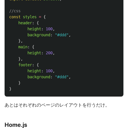
//css
const
styles
=
{
header
:
{
height
:
100
,
background
:
"
#ddd
"
,
},
main
:
{
height
:
200
,
},
footer
:
{
height
:
100
,
background
:
"
#ddd
"
,
}
}
あとはそれぞれのページのレイアウトを行うだけ。
Home.js