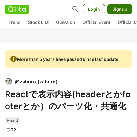
search
Login
Signup
Trend
Stock List
Question
Official Event
Official
info
More than 5 years have passed since last update.
@
zaburo
(
zaburo
)
Reactで表示内容(headerとかfo
oterとか）のパーツ化・共通化
React
72