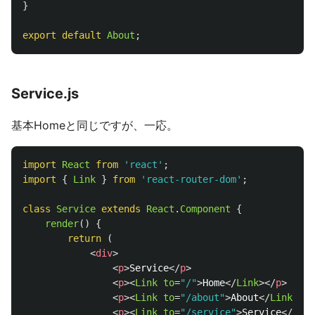
}
export
default
About
;
Service.js
基本Homeと同じですが、一応。
import
React
from
'
react
'
;
import
{
Link
}
from
'
react-router-dom
'
;
class
Service
extends
React
.
Component
{
render
()
{
return 
(
<
div
>
<
p
>
Service
</
p
>
<
p
><
Link
to
=
"/"
>
Home
</
Link
></
p
>
<
p
><
Link
to
=
"/about"
>
About
</
Link
></
p
<
p
><
Link
to
=
"/service"
>
Service
</
Link