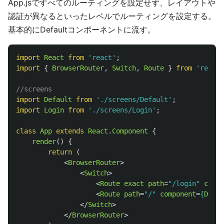
App.jsですべてのルーティングを設定せず、レイアウトや
認証が異なるといったレベルでルーティングを設定する。
基本的にDefaultコンポーネントに流す。
import
React
from
'
react
'
;
import
{
BrowserRouter
,
Switch
,
Route
}
from
'
react-
//screens
import
Default
from
'
./screens/Default
'
;
import
Login
from
'
./screens/Login
'
;
class
App
extends
React
.
Component
{
render
()
{
return 
(
<
BrowserRouter
>
<
Switch
>
<
Route
exact
path
=
"/login"
compo
<
Route
path
=
"/"
component
=
{
Defau
</
Switch
>
</
BrowserRouter
>