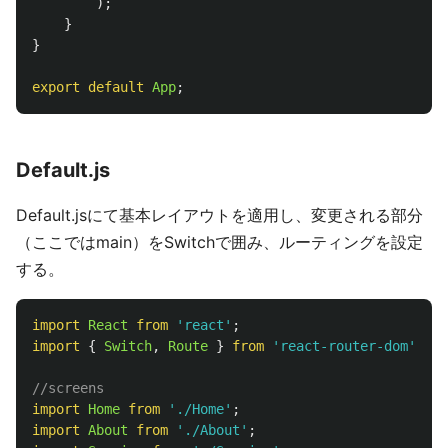
);
}
}
export
default
App
;
Default.js
Default.jsにて基本レイアウトを適用し、変更される部分
（ここではmain）をSwitchで囲み、ルーティングを設定
する。
import
React
from
'
react
'
;
import
{
Switch
,
Route
}
from
'
react-router-dom
'
;
//screens
import
Home
from
'
./Home
'
;
import
About
from
'
./About
'
;