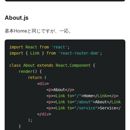
About.js
基本Homeと同じですが、一応。
import
React
from
'
react
'
;
import
{
Link
}
from
'
react-router-dom
'
;
class
About
extends
React
.
Component
{
render
()
{
return 
(
<
div
>
<
p
>
About
</
p
>
<
p
><
Link
to
=
"/"
>
Home
</
Link
></
p
>
<
p
><
Link
to
=
"/about"
>
About
</
Link
></
p
<
p
><
Link
to
=
"/service"
>
Service
</
Link
</
div
>
);
}