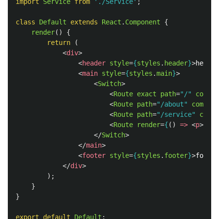
import
Service
from
'
./Service
'
;
class
Default
extends
React
.
Component
{
render
()
{
return 
(
<
div
>
<
header
style
=
{
styles
.
header
}
>
head
</
<
main
style
=
{
styles
.
main
}
>
<
Switch
>
<
Route
exact
path
=
"/"
compon
<
Route
path
=
"/about"
compone
<
Route
path
=
"/service"
compo
<
Route
render
=
{
()
=>
<
p
>
not 
</
Switch
>
</
main
>
<
footer
style
=
{
styles
.
footer
}
>
footer
</
div
>
);
}
}
export
default
Default
;