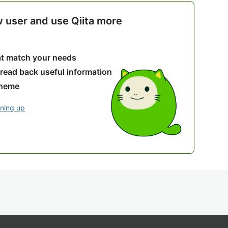
w user and use Qiita more
hat match your needs
 read back useful information
theme
gning up