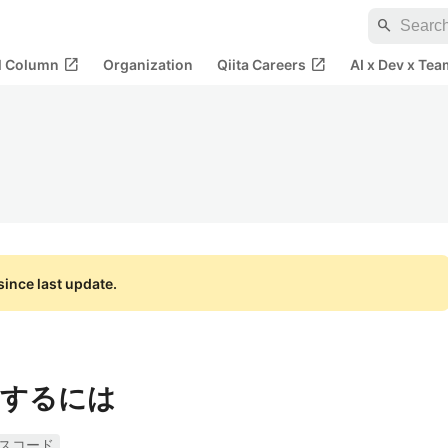
search
open_in_new
open_in_new
al Column
Organization
Qiita Careers
AI x Dev x Tea
ince last update.
くするには
スコード