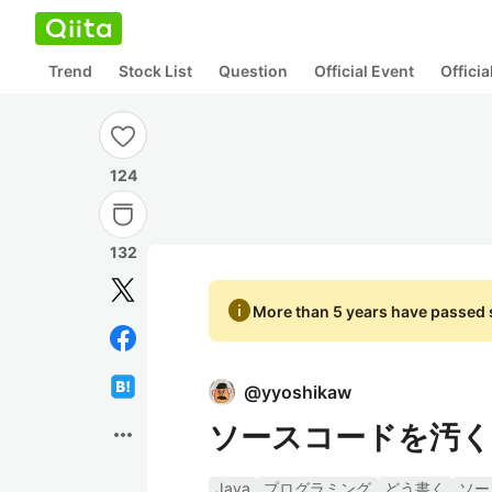
Trend
Stock List
Question
Official Event
Offici
124
132
info
More than 5 years have passed s
@
yyoshikaw
ソースコードを汚
more_horiz
Java
プログラミング
どう書く
ソー