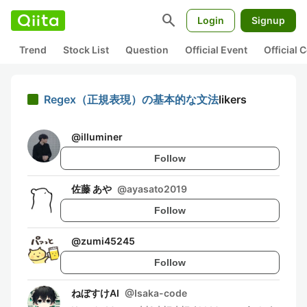
search
Login
Signup
Trend
Stock List
Question
Official Event
Official
Regex（正規表現）の基本的な文法
likers
@
illuminer
Follow
佐藤 あや
@
ayasato2019
Follow
@
zumi45245
Follow
ねぼすけAI
@
Isaka-code