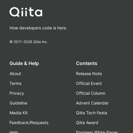
How developers code is here.
© 2011-
2026
Qiita Inc.
Guide & Help
Contents
About
Release Note
Terms
Official Event
Privacy
Official Column
Guideline
Advent Calendar
Media Kit
Qiita Tech Festa
Feedback/Requests
Qiita Award
Help
Engineer White Paper