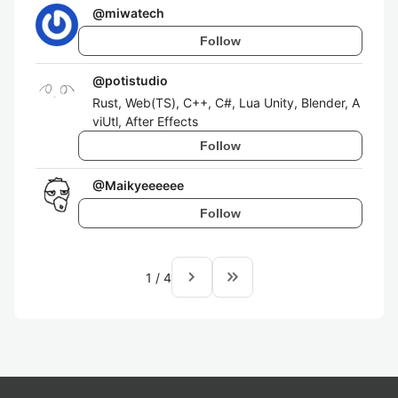
@
miwatech
Follow
@
potistudio
Rust, Web(TS), C++, C#, Lua Unity, Blender, A
viUtl, After Effects
Follow
@
Maikyeeeeee
Follow
navigate_next
keyboard_double_arrow_right
1
/
4