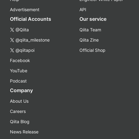
Advertisement
API
Official Accounts
Our service
@Qiita
Qiita Team
@qiita_milestone
Qiita Zine
@qiitapoi
Official Shop
Facebook
YouTube
Podcast
Company
About Us
Careers
Qiita Blog
News Release