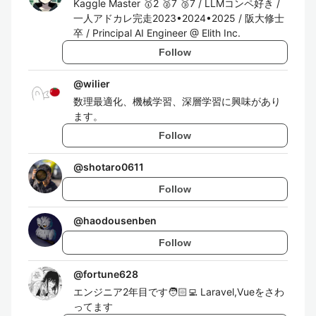
Kaggle Master 🥇2 🥈7 🥉7 / LLMコンペ好き /
一人アドカレ完走2023•2024•2025 / 阪大修士
卒 / Principal AI Engineer @ Elith Inc.
Follow
@
wilier
数理最適化、機械学習、深層学習に興味があり
ます。
Follow
@
shotaro0611
Follow
@
haodousenben
Follow
@
fortune628
エンジニア2年目です🧑🏻‍💻 Laravel,Vueをさわ
ってます