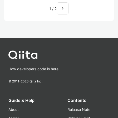
navigate_next
1
/
2
How developers code is here.
© 2011-
2026
Qiita Inc.
Guide & Help
Contents
About
Release Note