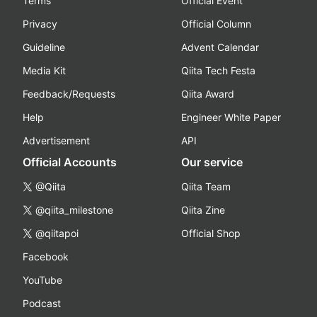
Terms
Official Event
Privacy
Official Column
Guideline
Advent Calendar
Media Kit
Qiita Tech Festa
Feedback/Requests
Qiita Award
Help
Engineer White Paper
Advertisement
API
Official Accounts
Our service
@Qiita
Qiita Team
@qiita_milestone
Qiita Zine
@qiitapoi
Official Shop
Facebook
YouTube
Podcast