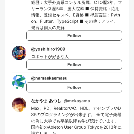
経歴：大手外資系コンサル所属、CTO歴2年、フ
リーランス歴5年、慶大院卒 ■ 保持資格：応用
情報、登録セキスペ、E資格 ■ 得意言語：Pyth
on、Flutter、TypeScript ■ その他：アライ、
発言は個人の見解
Follow
@
yoshihiro1909
ロボットが好きな人
Follow
@
namaekaemasu
Follow
なかやま あつし
@
mekayama
Max、PD、ReaktorやC、HDL、アセンブラやD
SPのプログラミングが出来ます。 全て電子楽器
の為に大学でも卒業以降も学び続けています。
国内初のAbleton User Group Tokyoを2013年に
設立しました。