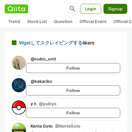
search
Login
Signup
Trend
Stock List
Question
Official Event
Official
Wgetしてスクレイピングする
likers
@
cubic_unit
Follow
@
kakariko
Follow
y n
@
yukiyo
Follow
Kenta Goto
@
KentaGoto