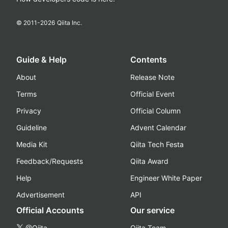
© 2011-
2026
Qiita Inc.
Guide & Help
Contents
About
Release Note
Terms
Official Event
Privacy
Official Column
Guideline
Advent Calendar
Media Kit
Qiita Tech Festa
Feedback/Requests
Qiita Award
Help
Engineer White Paper
Advertisement
API
Official Accounts
Our service
@Qiita
Qiita Team