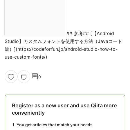
## 参考## [【Android
Studio】カスタムフォントを使用する方法（Javaコード
編）](https://codeforfun.jp/android-studio-how-to-
use-custom-fonts/)
comment
0
Register as a new user and use Qiita more
conveniently
You get articles that match your needs