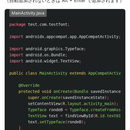
（自動追加されないときは Alt + Enter で追加されます）
MainActivity.java
package
test.com.testfont
;
import
androidx.appcompat.app.AppCompatActivity
;
import
android.graphics.Typeface
;
import
android.os.Bundle
;
import
android.widget.TextView
;
public
class
MainActivity
extends
AppCompatActivity
@Override
protected
void
onCreate
(
Bundle
savedInstanceStat
super
.
onCreate
(
savedInstanceState
);
setContentView
(
R
.
layout
.
activity_main
);
Typeface
rondeB
=
Typeface
.
createFromAsset
(
g
TextView
text
=
findViewById
(
R
.
id
.
text01
);
text
.
setTypeface
(
rondeB
);
}