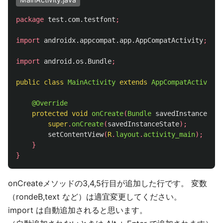
package
test.com.testfont
;
import
androidx.appcompat.app.AppCompatActivity
;
import
android.os.Bundle
;
public
class
MainActivity
extends
AppCompatActivity
@Override
protected
void
onCreate
(
Bundle
savedInstanceStat
super
.
onCreate
(
savedInstanceState
);
setContentView
(
R
.
layout
.
activity_main
);
}
}
onCreateメソッドの3,4,5行目が追加した行です。 変数
（rondeB,text など）は適宜変更してください。
import は自動追加されると思います。