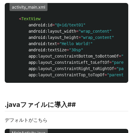
activity_main.xml
<
TextView
android:
id
=
"@+id/text01"
android:
layout_width
=
"wrap_content"
android:
layout_height
=
"wrap_content"
android:
text
=
"Hello World!"
android:
textSize
=
"30sp"
app:
layout_constraintBottom_toBottomOf
=
"pare
app:
layout_constraintLeft_toLeftOf
=
"parent"
app:
layout_constraintRight_toRightOf
=
"parent
app:
layout_constraintTop_toTopOf
=
"parent"
/>
.javaファイルに導入##
デフォルトがこちら
MainActivity.java