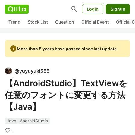
search
Login
Signup
Trend
Stock List
Question
Official Event
Official
info
More than 5 years have passed since last update.
@
yuyuyuki555
【AndroidStudio】TextViewを
任意のフォントに変更する方法
【Java】
Java
AndroidStudio
1