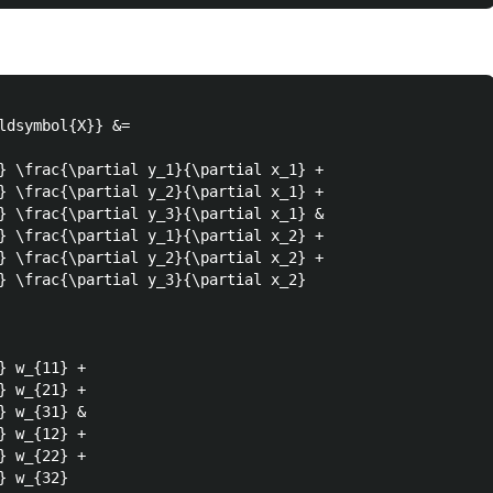
ldsymbol{X}} &= 

} \frac{\partial y_1}{\partial x_1} +

} \frac{\partial y_2}{\partial x_1} +

} \frac{\partial y_3}{\partial x_1} &

} \frac{\partial y_1}{\partial x_2} +

} \frac{\partial y_2}{\partial x_2} +

} \frac{\partial y_3}{\partial x_2} 

 w_{11} +

 w_{21} +

 w_{31} &

 w_{12} +

 w_{22} +

 w_{32}
