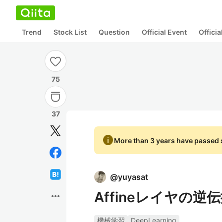
Trend
Stock List
Question
Official Event
Offici
75
37
info
More than 3 years have passed s
@
yuyasat
Affineレイヤの
more_horiz
機械学習
DeepLearning