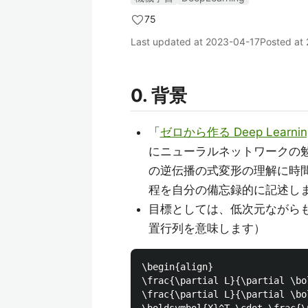
75
Last updated at
2023-04-17
Posted at
0. 背景
「
ゼロから作る Deep Lear
にニューラルネットワークの勉強
の逆伝播の式変形の理解に時
程を自分の備忘録的に記述し
目標としては、低次元ながらも
置行列を意味します）
\begin{align}

\frac{\partial L}{\partial \bo
\frac{\partial L}{\partial \bo