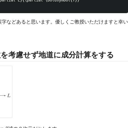
partial L}{\partial \boldsymbol{Y}}

誤字などあると思います。優しくご教授いただけますと幸い
関数を考慮せず地道に成分計算をする