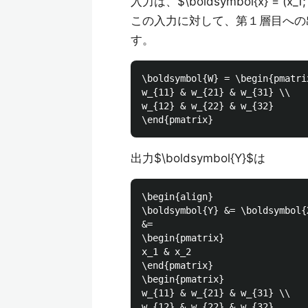
入力は、$\boldsymbol{x} = (
この入力に対して、第１層目への出
す。
\boldsymbol{W} = \begin{pmatrix
w_{11} & w_{21} & w_{31} \\

w_{12} & w_{22} & w_{32} 

出力$\boldsymbol{Y}$は
\begin{align}

\boldsymbol{Y} &= \boldsymbol{
&=

\begin{pmatrix}

x_1 & x_2

\end{pmatrix}

\begin{pmatrix}

w_{11} & w_{21} & w_{31} \\

w_{12} & w_{22} & w_{32} 
