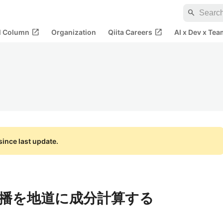
search
open_in_new
open_in_new
al Column
Organization
Qiita Careers
AI x Dev x Tea
ince last update.
逆伝播を地道に成分計算する