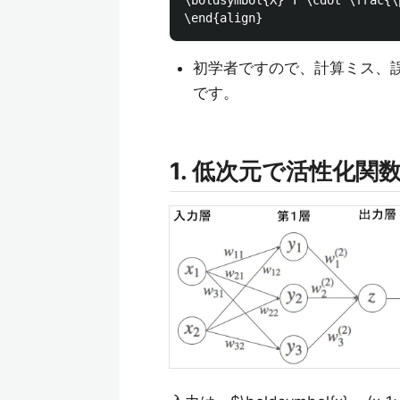
\boldsymbol{X}^T \cdot \frac{\
初学者ですので、計算ミス、
です。
1. 低次元で活性化