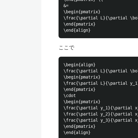
&=

\begin{pmatrix}

\frac{\partial L}{\partial \bo
\end{pmatrix} 

ここで
\begin{align}

\frac{\partial L}{\partial \bo
\begin{pmatrix}

\frac{\partial L}{\partial y_1
\end{pmatrix}

\cdot

\begin{pmatrix}

\frac{\partial y_1}{\partial x_
\frac{\partial y_2}{\partial x_
\frac{\partial y_3}{\partial x_
\end{pmatrix}
