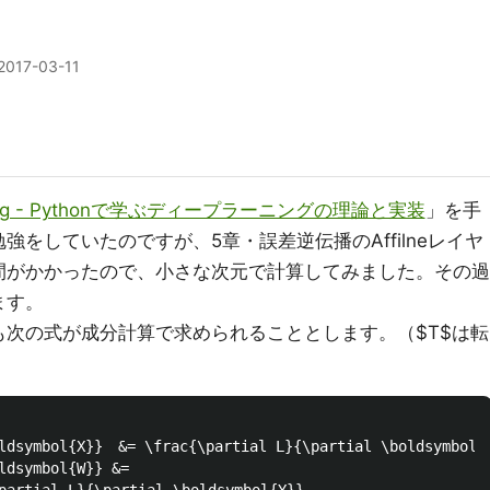
2017-03-11
ning - Pythonで学ぶディープラーニングの理論と実装
」を手
をしていたのですが、5章・誤差逆伝播のAffilneレイヤ
間がかかったので、小さな次元で計算してみました。その過
ます。
次の式が成分計算で求められることとします。（$T$は転
ldsymbol{X}}　&= \frac{\partial L}{\partial \boldsymbol{
ldsymbol{W}} &=
