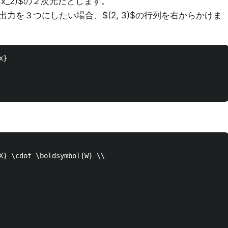
x_1; x_2)$の２次元だとします。
力を３つにしたい場合、$(2, 3)$の行列を右からかけま
}

X} \cdot \boldsymbol{W} \\
