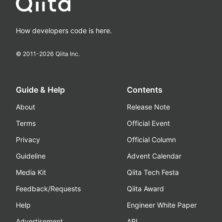
How developers code is here.
© 2011-
2026
Qiita Inc.
Guide & Help
Contents
About
Release Note
Terms
Official Event
Privacy
Official Column
Guideline
Advent Calendar
Media Kit
Qiita Tech Festa
Feedback/Requests
Qiita Award
Help
Engineer White Paper
Advertisement
API