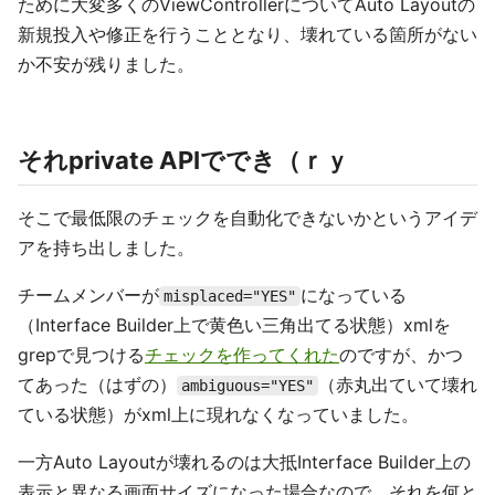
ために大変多くのViewControllerについてAuto Layoutの
新規投入や修正を行うこととなり、壊れている箇所がない
か不安が残りました。
それprivate APIででき（ｒｙ
そこで最低限のチェックを自動化できないかというアイデ
アを持ち出しました。
チームメンバーが
になっている
misplaced="YES"
（Interface Builder上で黄色い三角出てる状態）xmlを
grepで見つける
チェックを作ってくれた
のですが、かつ
てあった（はずの）
（赤丸出ていて壊れ
ambiguous="YES"
ている状態）がxml上に現れなくなっていました。
一方Auto Layoutが壊れるのは大抵Interface Builder上の
表示と異なる画面サイズになった場合なので、それを何と