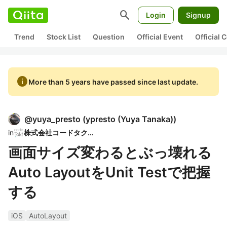
search
Login
Signup
Trend
Stock List
Question
Official Event
Official
info
More than 5 years have passed since last update.
@
yuya_presto
(
ypresto (Yuya Tanaka)
)
in
株式会社コードタクト
画面サイズ変わるとぶっ壊れる
Auto LayoutをUnit Testで把握
する
iOS
AutoLayout