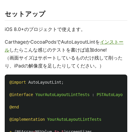
セットアップ
iOS 8.0+のプロジェクトで使えます。
CarthageかCocoaPodsでAutoLayoutLintを
インストー
ル
したらこんな感じのテストを書けば追加done!
（画面サイズはサポートしているものだけ残して削った
り、iPadの解像度を足したりしてください。）
@import
AutoLayoutLint
;
@interface
YourAutoLayoutLintTests
:
PSTAutoLayoutLi
@end
@implementation
YourAutoLayoutLintTests
+
(
NSArray
<
NSValue
*>
*
)
screenSizes