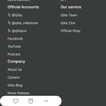
Official Accounts
Our service
@Qiita
Qiita Team
@qiita_milestone
Qiita Zine
@qiitapoi
Official Shop
Facebook
YouTube
Podcast
Company
About Us
Careers
Qiita Blog
News Release
more_horiz