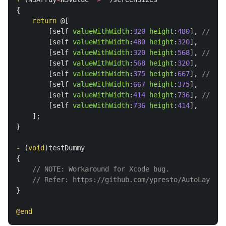
{
return
@[
[
self
valueWithWidth
:
320
height
:
480
],
// iPh
[
self
valueWithWidth
:
480
height
:
320
],
[
self
valueWithWidth
:
320
height
:
568
],
// iPh
[
self
valueWithWidth
:
568
height
:
320
],
[
self
valueWithWidth
:
375
height
:
667
],
// iPh
[
self
valueWithWidth
:
667
height
:
375
],
[
self
valueWithWidth
:
414
height
:
736
],
// iPh
[
self
valueWithWidth
:
736
height
:
414
],
];
}
-
(
void
)
testDummy
{
// NOTE: Workaround for Xcode bug.
// Refer: https://github.com/ypresto/AutoLayoutL
}
@end