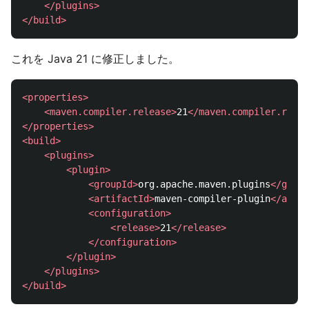
</plugins>
</build>
これを Java 21 に修正しました。
<properties>
<maven.compiler.release>
21
</maven.compiler.relea
</properties>
<build>
<plugins>
<plugin>
<groupId>
org.apache.maven.plugins
</group
<artifactId>
maven-compiler-plugin
</artif
<configuration>
<release>
21
</release>
</configuration>
</plugin>
</plugins>
</build>