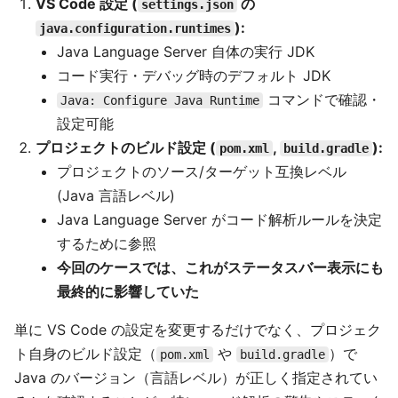
VS Code 設定 (
の
settings.json
):
java.configuration.runtimes
Java Language Server 自体の実行 JDK
コード実行・デバッグ時のデフォルト JDK
コマンドで確認・
Java: Configure Java Runtime
設定可能
プロジェクトのビルド設定 (
,
):
pom.xml
build.gradle
プロジェクトのソース/ターゲット互換レベル
(Java 言語レベル)
Java Language Server がコード解析ルールを決定
するために参照
今回のケースでは、これがステータスバー表示にも
最終的に影響していた
単に VS Code の設定を変更するだけでなく、プロジェク
ト自身のビルド設定（
や
）で
pom.xml
build.gradle
Java のバージョン（言語レベル）が正しく指定されてい