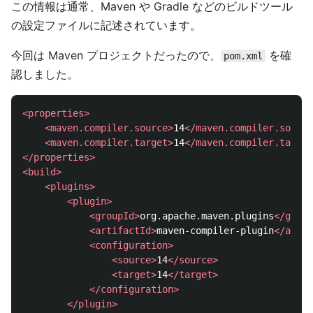
この情報は通常、Maven や Gradle などのビルドツール
の設定ファイルに記述されています。
今回は Maven プロジェクトだったので、
を確
pom.xml
認しました。
<properties>
<maven.compiler.source>
14
</maven.compiler.source
<maven.compiler.target>
14
</maven.compiler.target
</properties>
<build>
<plugins>
<plugin>
<groupId>
org.apache.maven.plugins
</group
<artifactId>
maven-compiler-plugin
</artif
<configuration>
<source>
14
</source>
<target>
14
</target>
</configuration>
</plugin>