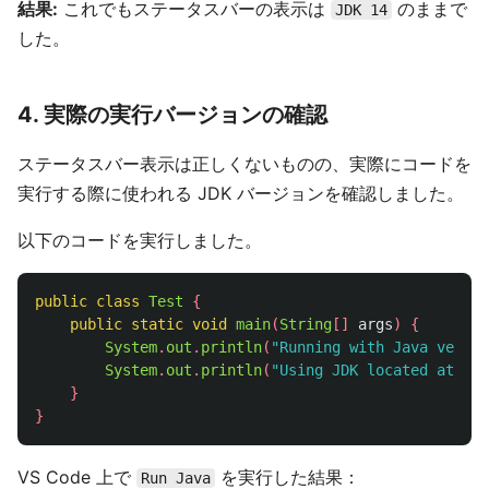
結果:
これでもステータスバーの表示は
のままで
JDK 14
した。
4. 実際の実行バージョンの確認
ステータスバー表示は正しくないものの、実際にコードを
実行する際に使われる JDK バージョンを確認しました。
以下のコードを実行しました。
public
class
Test
{
public
static
void
main
(
String
[]
args
)
{
System
.
out
.
println
(
"Running with Java versio
System
.
out
.
println
(
"Using JDK located at: "
}
}
VS Code 上で
を実行した結果：
Run Java