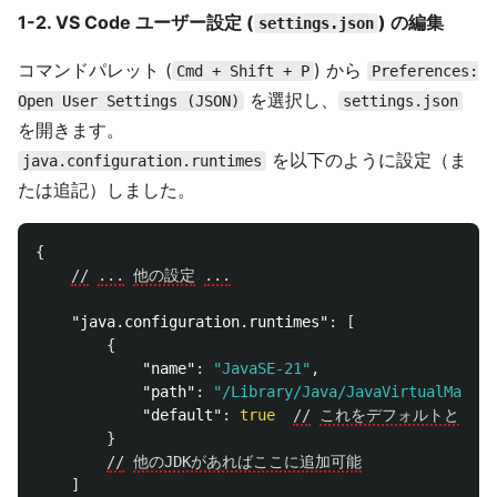
1-2. VS Code ユーザー設定 (
) の編集
settings.json
コマンドパレット (
) から
Cmd + Shift + P
Preferences:
を選択し、
Open User Settings (JSON)
settings.json
を開きます。
を以下のように設定（ま
java.configuration.runtimes
たは追記）しました。
{
//
...
他の設定
...
"java.configuration.runtimes"
:
[
{
"name"
:
"JavaSE-21"
,
"path"
:
"/Library/Java/JavaVirtualMachin
"default"
:
true
//
これをデフォルトとして
}
//
他のJDKがあればここに追加可能
]