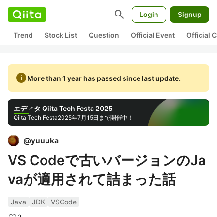
search
Login
Signup
Trend
Stock List
Question
Official Event
Official
info
More than 1 year has passed since last update.
エディタ Qiita Tech Festa 2025
Qiita Tech Festa
2025年7月15日まで開催中！
@
yuuuka
VS Codeで古いバージョンのJa
vaが適用されて詰まった話
Java
JDK
VSCode
2