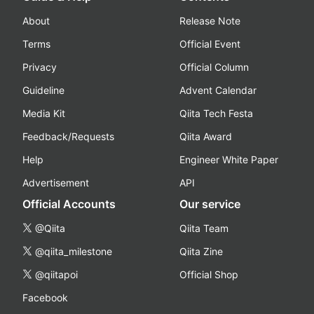
About
Release Note
Terms
Official Event
Privacy
Official Column
Guideline
Advent Calendar
Media Kit
Qiita Tech Festa
Feedback/Requests
Qiita Award
Help
Engineer White Paper
Advertisement
API
Official Accounts
Our service
@Qiita
Qiita Team
@qiita_milestone
Qiita Zine
@qiitapoi
Official Shop
Facebook