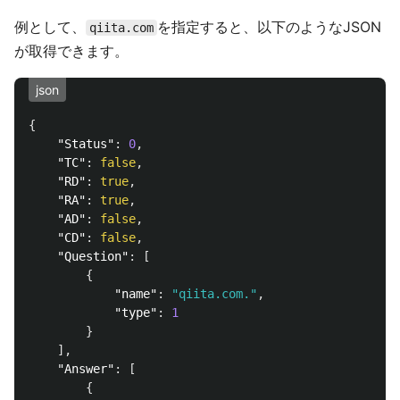
例として、
を指定すると、以下のようなJSON
qiita.com
が取得できます。
json
{
"Status"
:
0
,
"TC"
:
false
,
"RD"
:
true
,
"RA"
:
true
,
"AD"
:
false
,
"CD"
:
false
,
"Question"
:
[
{
"name"
:
"qiita.com."
,
"type"
:
1
}
],
"Answer"
:
[
{