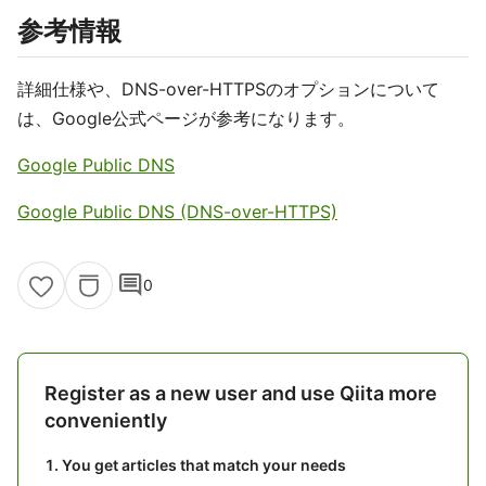
参考情報
詳細仕様や、DNS-over-HTTPSのオプションについて
は、Google公式ページが参考になります。
Google Public DNS
Google Public DNS (DNS-over-HTTPS)
comment
0
Register as a new user and use Qiita more
conveniently
You get articles that match your needs