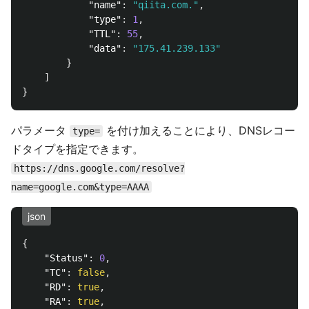
"name"
:
"qiita.com."
,
"type"
:
1
,
"TTL"
:
55
,
"data"
:
"175.41.239.133"
}
]
}
パラメータ
を付け加えることにより、DNSレコー
type=
ドタイプを指定できます。
https://dns.google.com/resolve?
name=google.com&type=AAAA
json
{
"Status"
:
0
,
"TC"
:
false
,
"RD"
:
true
,
"RA"
:
true
,