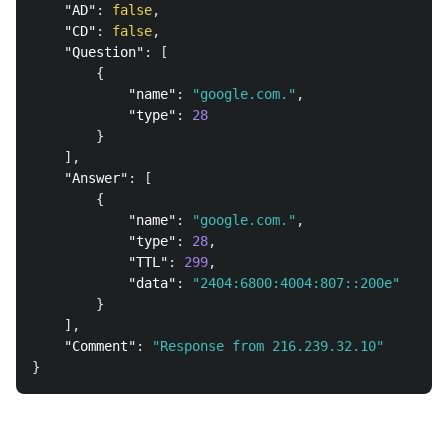
"AD"
:
false
,
"CD"
:
false
,
"Question"
:
[
{
"name"
:
"google.com."
,
"type"
:
28
}
],
"Answer"
:
[
{
"name"
:
"google.com."
,
"type"
:
28
,
"TTL"
:
299
,
"data"
:
"2404:6800:4004:807::200e"
}
],
"Comment"
:
"Response from 216.239.32.10"
}