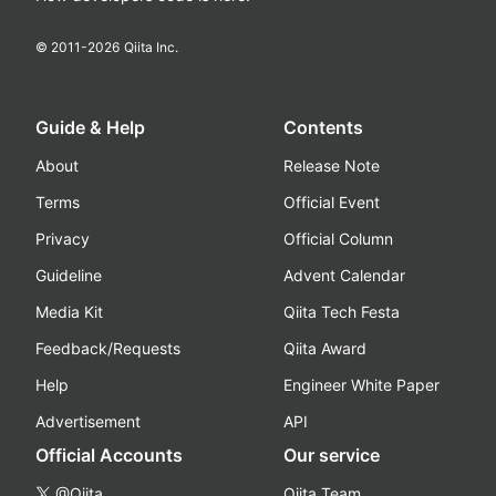
© 2011-
2026
Qiita Inc.
Guide & Help
Contents
About
Release Note
Terms
Official Event
Privacy
Official Column
Guideline
Advent Calendar
Media Kit
Qiita Tech Festa
Feedback/Requests
Qiita Award
Help
Engineer White Paper
Advertisement
API
Official Accounts
Our service
@Qiita
Qiita Team