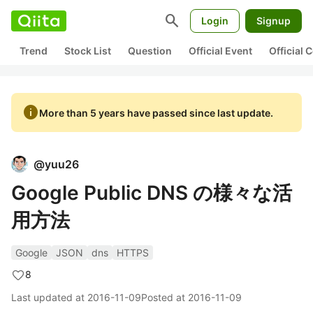
search
Login
Signup
Trend
Stock List
Question
Official Event
Official
info
More than 5 years have passed since last update.
@
yuu26
Google Public DNS の様々な活
用方法
Google
JSON
dns
HTTPS
8
Last updated at
2016-11-09
Posted at
2016-11-09